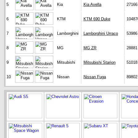
5
Kia
Kia Avella
27166
6
KTM
KTM 690 Duke
10487
7
Lamborghini
Lamborghini Urraco
53986
8
MG
MG ZR
28881
9
Mitsubishi
Mitsubishi Starion
51018
10
Nissan
Nissan Fuga
89802