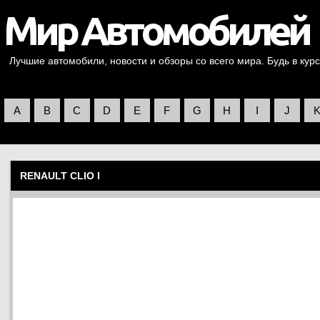
Лучшие автомобили, новости и обзоры со всего мира. Будь в курс
A
B
C
D
E
F
G
H
I
J
RENAULT CLIO I