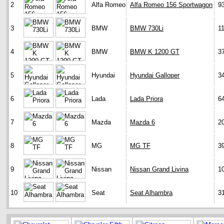
2
Alfa Romeo
Alfa Romeo 156 Sportwagon
9
3
BMW
BMW 730Li
1
4
BMW
BMW K 1200 GT
3
5
Hyundai
Hyundai Galloper
3
6
Lada
Lada Priora
6
7
Mazda
Mazda 6
2
8
MG
MG TF
3
9
Nissan
Nissan Grand Livina
1
10
Seat
Seat Alhambra
3