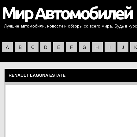
Лучшие автомобили, новости и обзоры со всего мира. Будь в курс
A
B
C
D
E
F
G
H
I
J
RENAULT LAGUNA ESTATE