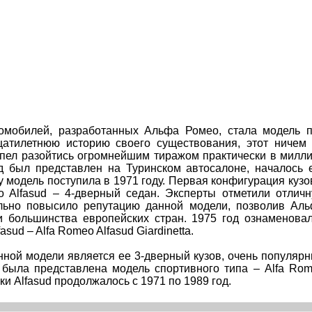
омобилей, разработанных Альфа Ромео, стала модель 
цатилетнюю историю своего существования, этот ничем
пел разойтись огромнейшим тиражом практически в милл
уд был представлен на Туринском автосалоне, началось 
 модель поступила в 1971 году. Первая конфигурация кузо
o Alfasud – 4-дверный седан. Эксперты отметили отлич
ельно повысило репутацию данной модели, позволив Ал
 большинства европейских стран. 1975 год ознаменова
ud – Alfa Romeo Alfasud Giardinetta.
ной модели является ее 3-дверный кузов, очень популяр
я была представлена модель спортивного типа – Alfa Ro
ки Alfasud продолжалось с 1971 по 1989 год.