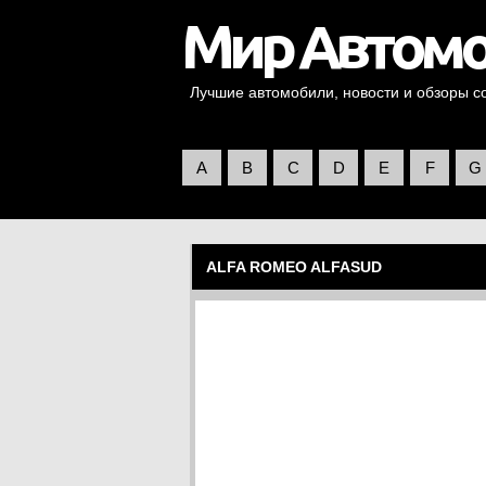
Лучшие автомобили, новости и обзоры со 
A
B
C
D
E
F
G
ALFA ROMEO ALFASUD