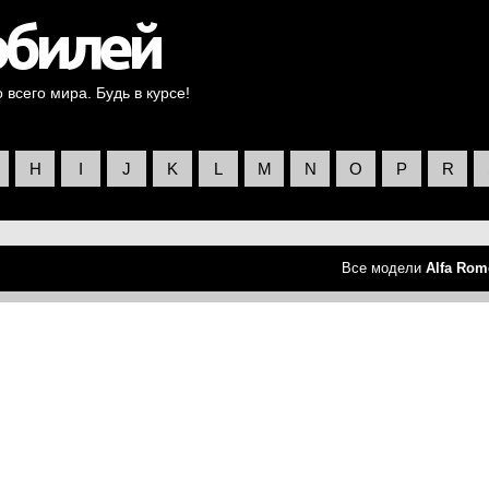
всего мира. Будь в курсе!
H
I
J
K
L
M
N
O
P
R
Все модели
Alfa Rom