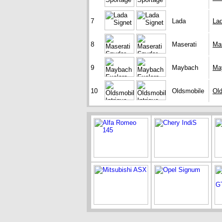
7
Lada
Lad
8
Maserati
Mas
9
Maybach
Ma
10
Oldsmobile
Old