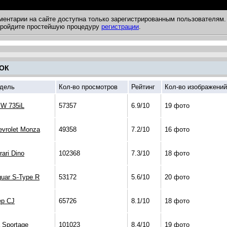
ментарии на сайте доступна только зарегистрированным пользователям.
 пройдите простейшую процедуру
регистрации
.
ОК
дель
Кол-во просмотров
Рейтинг
Кол-во изображений
W 735iL
57357
6.9/10
19 фото
evrolet Monza
49358
7.2/10
16 фото
rari Dino
102368
7.3/10
18 фото
guar S-Type R
53172
5.6/10
20 фото
ep CJ
65726
8.1/10
18 фото
 Sportage
101023
8.4/10
19 фото