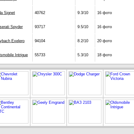
a Signet
40762
9.3/10
16 фото
erati Spyder
93717
9.5/10
16 фото
ybach Exelero
94104
8.2/10
20 фото
smobile Intrigue
55733
5.3/10
18 фото