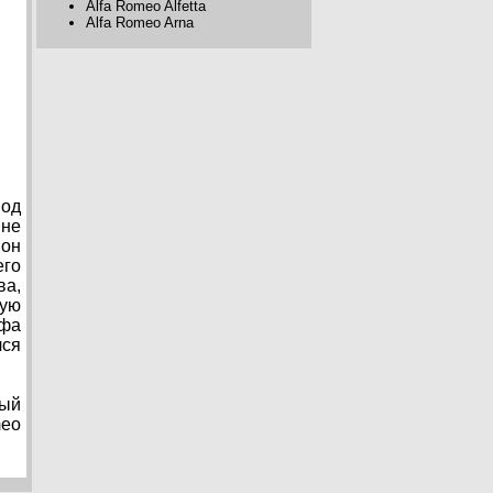
Alfa Romeo Alfetta
Alfa Romeo Arna
под
 не
ион
его
ва,
ную
ьфа
лся
ный
meo