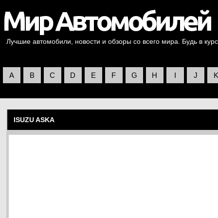
Лучшие автомобили, новости и обзоры со всего мира. Будь в курс
A
B
C
D
E
F
G
H
I
J
ISUZU ASKA