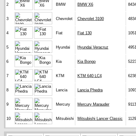
2
BMW
BMW X6
843
3
Chevrolet
Chevrolet 3100
483
4
Fiat
Fiat 130
105
5
Hyundai
Hyundai Veracruz
495
6
Kia
Kia Bongo
522
7
KTM
KTM 640 LC4
623
8
Lancia
Lancia Phedra
109
9
Mercury
Mercury Marauder
911
10
Mitsubishi
Mitsubishi Lancer Classic
112