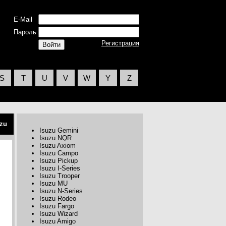
E-Mail
Пароль
Регистрация
S
T
U
V
W
Y
Z
uzu
Isuzu Gemini
Isuzu NQR
Isuzu Axiom
Isuzu Campo
Isuzu Pickup
Isuzu I-Series
Isuzu Trooper
Isuzu MU
Isuzu N-Series
Isuzu Rodeo
Isuzu Fargo
Isuzu Wizard
Isuzu Amigo