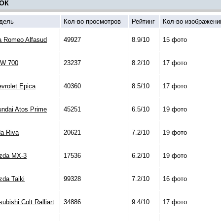
ОК
дель
Кол-во просмотров
Рейтинг
Кол-во изображени
a Romeo Alfasud
49927
8.9/10
15 фото
W 700
23237
8.2/10
17 фото
vrolet Epica
40360
8.5/10
17 фото
ndai Atos Prime
45251
6.5/10
19 фото
a Riva
20621
7.2/10
19 фото
zda MX-3
17536
6.2/10
19 фото
da Taiki
99328
7.2/10
16 фото
subishi Colt Ralliart
34886
9.4/10
17 фото