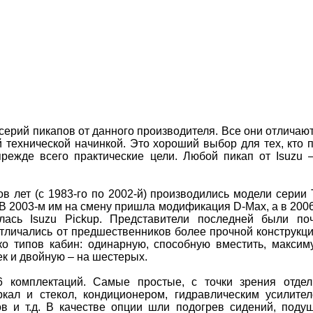
о серий пикапов от данного производителя. Все они отличаю
 технической начинкой. Это хороший выбор для тех, кто 
режде всего практические цели. Любой пикап от Isuzu 
в лет (с 1983-го по 2002-й) производились модели серии 
В 2003-м им на смену пришла модификация D-Мax, а в 200
лась Isuzu Pickup. Представители последней были по
отличались от предшественников более прочной конструкц
ко типов кабин: одинарную, способную вместить, максим
ек и двойную – на шестерых.
 комплектаций. Самые простые, с точки зрения отдел
кал и стекол, кондиционером, гидравлическим усилите
ов и т.д. В качестве опции шли подогрев сидений, поду