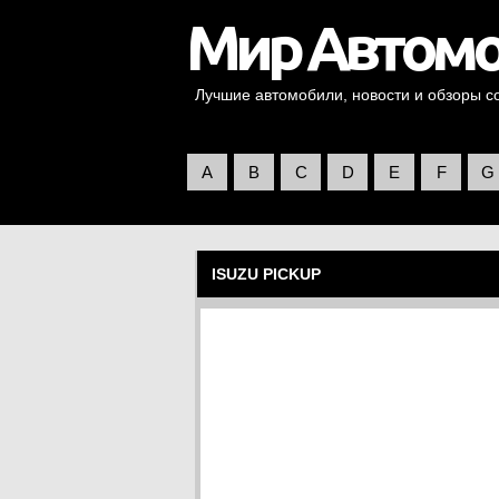
Лучшие автомобили, новости и обзоры со 
A
B
C
D
E
F
G
ISUZU PICKUP