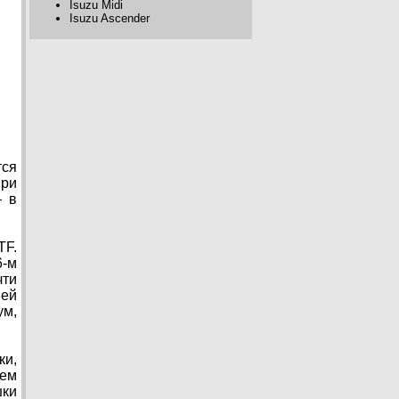
Isuzu Midi
Isuzu Ascender
тся
при
– в
TF.
6-м
чти
ией
ум,
ки,
лем
шки