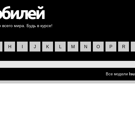
всего мира. Будь в курсе!
H
I
J
K
L
M
N
O
P
R
Все модели
Is