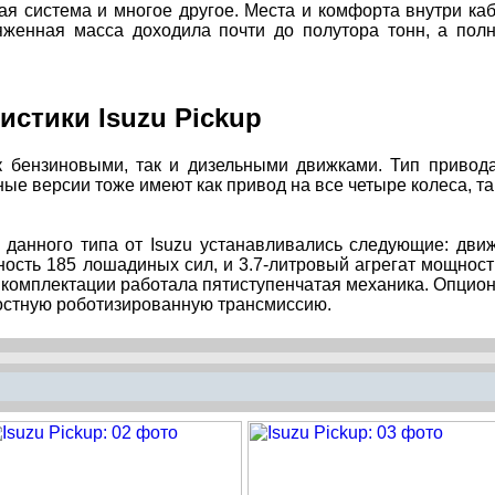
ая система и многое другое. Места и комфорта внутри ка
яженная масса доходила почти до полутора тонн, а пол
истики Isuzu Pickup
 бензиновыми, так и дизельными движками. Тип привод
ые версии тоже имеют как привод на все четыре колеса, та
 данного типа от Isuzu устанавливались следующие: дви
ость 185 лошадиных сил, и 3.7-литровый агрегат мощнос
й комплектации работала пятиступенчатая механика. Опцио
остную роботизированную трансмиссию.