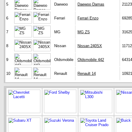
5
Daewoo
Daewoo Damas
21123
6
Ferrari
Ferrari Enzo
6928
7
MG
MG ZS
3162
8
Nissan
Nissan 240SX
1171
9
Oldsmobile
Oldsmobile 442
6431
10
Renault
Renault 14
1092