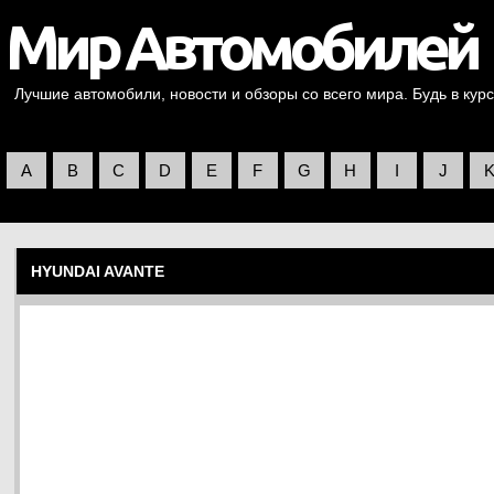
Лучшие автомобили, новости и обзоры со всего мира. Будь в курс
A
B
C
D
E
F
G
H
I
J
HYUNDAI AVANTE