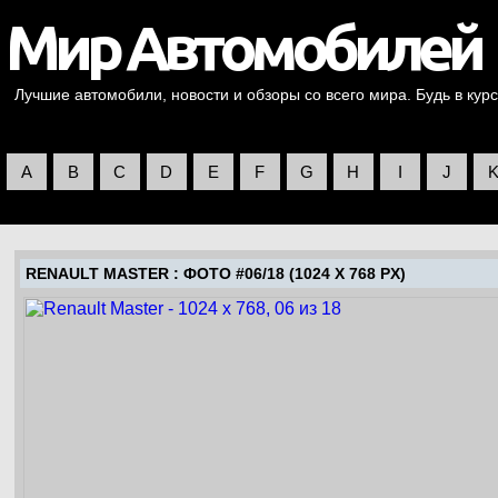
Лучшие автомобили, новости и обзоры со всего мира. Будь в курс
A
B
C
D
E
F
G
H
I
J
RENAULT MASTER
: ФОТО #06/18 (1024 X 768 PX)