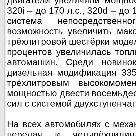
двигатели увеличили мощност
320i – до 170 л.с., 320d – до
система непосредственн
возможность увеличить мак
трёхлитровой шестёрки модел
процентов увеличилась топл
автомашин. Среди новино
дизельная модификация 335
трёхлитровым высокомоме
мощностью двести восемьде
сил с системой двухступенчат
На всех автомобилях с меха
передач и четырёхцилин