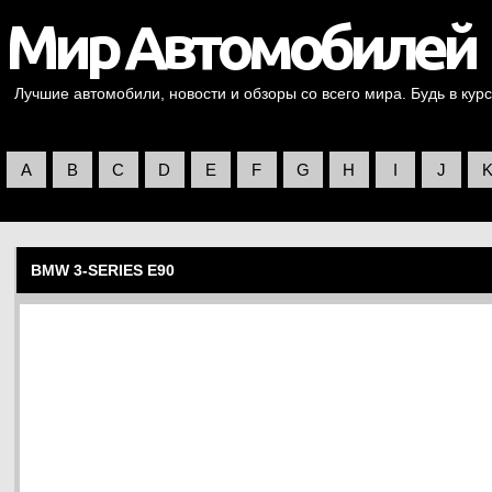
Лучшие автомобили, новости и обзоры со всего мира. Будь в курс
A
B
C
D
E
F
G
H
I
J
BMW 3-SERIES E90