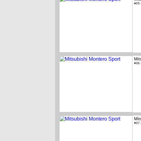
#05
Mit
#06
Mit
#07