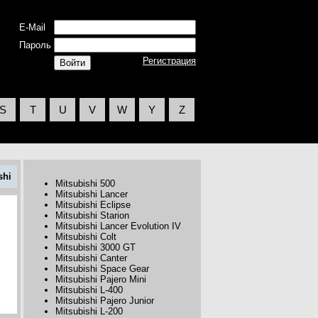
E-Mail
Пароль
Регистрация
S
T
U
V
W
Y
Z
shi
Mitsubishi 500
Mitsubishi Lancer
Mitsubishi Eclipse
Mitsubishi Starion
Mitsubishi Lancer Evolution IV
Mitsubishi Colt
Mitsubishi 3000 GT
Mitsubishi Canter
Mitsubishi Space Gear
Mitsubishi Pajero Mini
Mitsubishi L-400
Mitsubishi Pajero Junior
Mitsubishi L-200