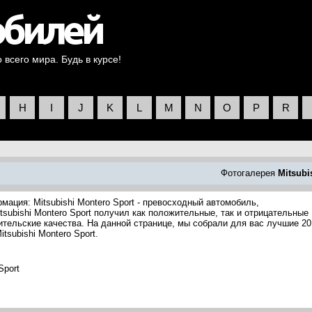
всего мира. Будь в курсе!
H
I
J
K
L
M
N
O
P
R
Фотогалерея
Mitsubi
мация: Mitsubishi Montero Sport - превосходный автомобиль,
itsubishi Montero Sport получил как положительные, так и отрицательные
ительские качества. На данной странице, мы собрали для вас лучшие 20
subishi Montero Sport.
Sport