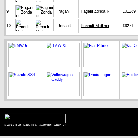
9
Pagani
Pagani Zonda R
101289
10
Renault
Renault Midliner
66271
© 2012 Все права под надежной защитой.