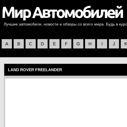
Лучшие автомобили, новости и обзоры со всего мира. Будь в курс
A
B
C
D
E
F
G
H
I
J
LAND ROVER FREELANDER