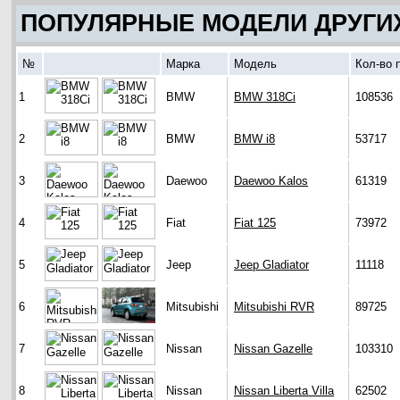
ПОПУЛЯРНЫЕ МОДЕЛИ ДРУГИ
№
Марка
Модель
Кол-во 
1
BMW
BMW 318Ci
108536
2
BMW
BMW i8
53717
3
Daewoo
Daewoo Kalos
61319
4
Fiat
Fiat 125
73972
5
Jeep
Jeep Gladiator
11118
6
Mitsubishi
Mitsubishi RVR
89725
7
Nissan
Nissan Gazelle
103310
8
Nissan
Nissan Liberta Villa
62502