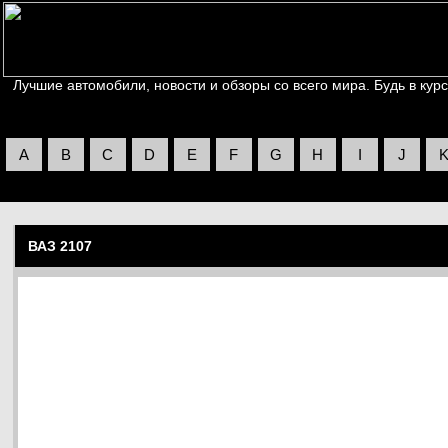
Лучшие автомобили, новости и обзоры со всего мира. Будь в курс
A
B
C
D
E
F
G
H
I
J
ВАЗ 2107