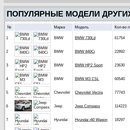
ПОПУЛЯРНЫЕ МОДЕЛИ ДРУГИ
№
Марка
Модель
Кол-во 
1
BMW
BMW 730Ld
61754
2
BMW
BMW 840Ci
22892
3
BMW
BMW HP2 Sport
23630
4
BMW
BMW M3 CSL
60540
5
Chevrolet
Chevrolet Vectra
77743
6
Jeep
Jeep Compass
114223
7
Hyundai
Hyundai i40 Wagon
18297