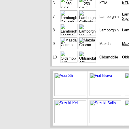
6
KTM
KTM
Lam
7
Lamborghini
Spy
8
Lamborghini
Lam
9
Mazda
Maz
10
Oldsmobile
Old