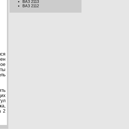
ВАЗ 2113
ВАЗ 2112
лся
лен
ное
нты
ель
ять
щих
тул
ка,
а 2