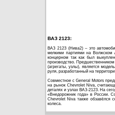
ВАЗ 2123:
ВАЗ 2123 (Нива2) – это автомоб
мелкими партиями на Волжском А
концерном так как был выкуплен
производство. Предшественником
(агрегаты, узлы), является модел
руля, разработанный на территори
Совместное с General Motors пред
на рынок Chevrolet Niva, считаю
деталях и узлах ВАЗ-2123. На сег
«Внедорожник года» в России. С
Chevrolet Niva также обзавёлся
колеса.