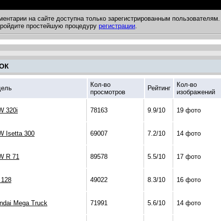
ментарии на сайте доступна только зарегистрированным пользователям.
 пройдите простейшую процедуру
регистрации
.
ОК
Кол-во
Кол-во
ель
Рейтинг
просмотров
изображений
 320i
78163
9.9/10
19 фото
 Isetta 300
69007
7.2/10
14 фото
 R 71
89578
5.5/10
17 фото
 128
49022
8.3/10
16 фото
ndai Mega Truck
71991
5.6/10
14 фото