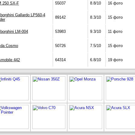
 250 SX-F
55037
8.8/10
16 фото
borghini Gallardo LP560-4
89142
8.3/10
15 фото
der
borghini LM-004
53983
9.3/10
11 фото
da Cosmo
50726
7.5/10
15 фото
smobile 442
64314
6.8/10
19 фото