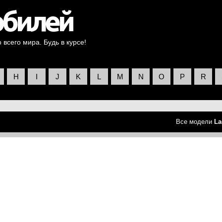
всего мира. Будь в курсе!
H
I
J
K
L
M
N
O
P
R
Все модели
La