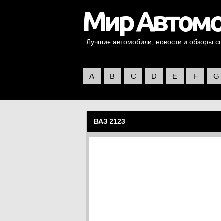
Лучшие автомобили, новости и обзоры со 
A
B
C
D
E
F
G
ВАЗ 2123