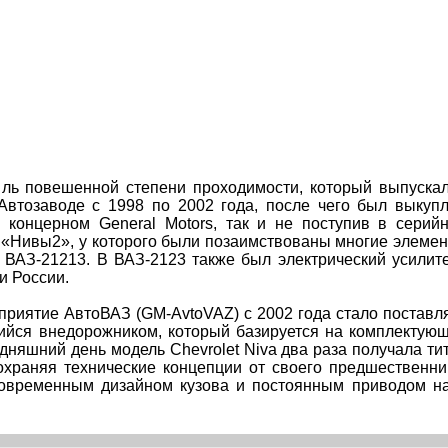
иль повешенной степени проходимости, который выпуска
втозаводе с 1998 по 2002 года, после чего был выкуп
 концерном General Motors, так и не поступив в серий
 «Нивы2», у которого были позаимствованы многие элеме
ь ВАЗ-21213. В ВАЗ-2123 также был электрический усилит
и России.
приятие АвтоВАЗ (GM-AvtoVAZ) с 2002 года стало поставл
щийся внедорожником, который базируется на комплектую
одняшний день модель Chevrolet Niva два раза получала ти
охраняя технические концепции от своего предшественни
 современным дизайном кузова и постоянным приводом н