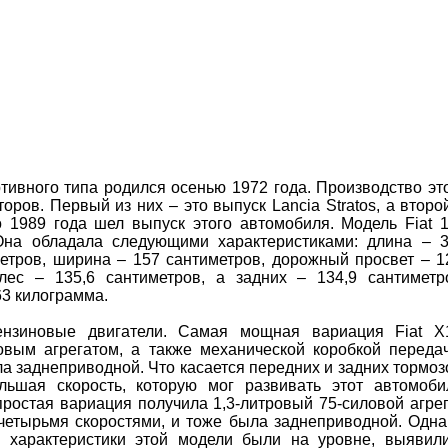
тивного типа родился осенью 1972 года. Производство эт
оров. Первый из них – это выпуск Lancia Stratos, а второ
о 1989 года шел выпуск этого автомобиля. Модель Fiat 
 Она обладала следующими характеристиками: длина – 
метров, ширина – 157 сантиметров, дорожный просвет – 1
лес – 135,6 сантиметров, а задних – 134,9 сантиметр
3 килограмма.
ензиновые двигатели. Самая мощная вариация Fiat X
овым агрегатом, а также механической коробкой переда
ла заднеприводной. Что касается передних и задних тормоз
ьшая скорость, которую мог развивать этот автомоби
простая вариация получила 1,3-литровый 75-силовой агрег
четырьмя скоростями, и тоже была заднеприводной. Одна
е характеристики этой модели были на уровне, выявил