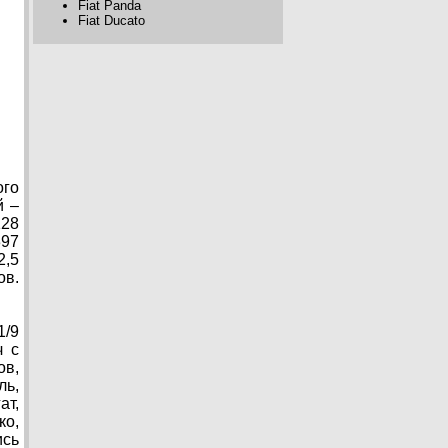
Fiat Panda
Fiat Ducato
ого
й –
128
397
2,5
ов.
1/9
ч с
ов,
ль,
ат,
ко,
ись