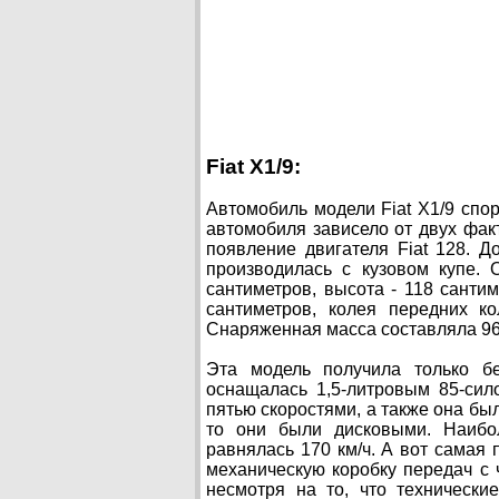
Fiat X1/9:
Автомобиль модели Fiat X1/9 спор
автомобиля зависело от двух факт
появление двигателя Fiat 128. Д
производилась с кузовом купе.
сантиметров, высота - 118 санти
сантиметров, колея передних ко
Снаряженная масса составляла 96
Эта модель получила только б
оснащалась 1,5-литровым 85-сил
пятью скоростями, а также она бы
то они были дисковыми. Наибол
равнялась 170 км/ч. А вот самая 
механическую коробку передач с 
несмотря на то, что технически