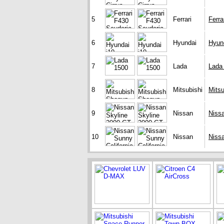
5
Ferrari
Ferra
6
Hyundai
Hyund
7
Lada
Lada
8
Mitsubishi
Mits
9
Nissan
Niss
10
Nissan
Nissa