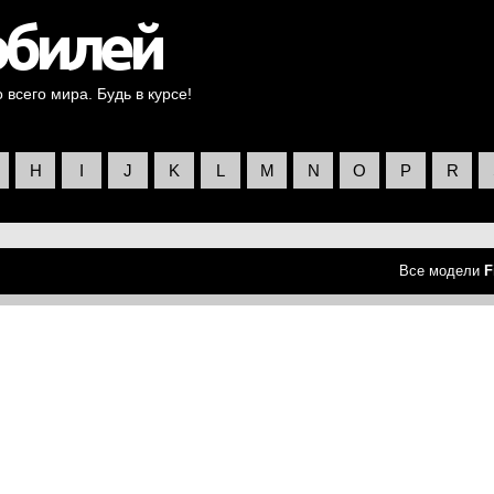
всего мира. Будь в курсе!
H
I
J
K
L
M
N
O
P
R
Все модели
F