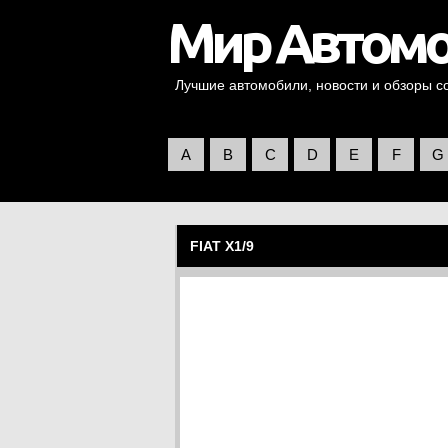
Лучшие автомобили, новости и обзоры со 
A
B
C
D
E
F
G
FIAT X1/9