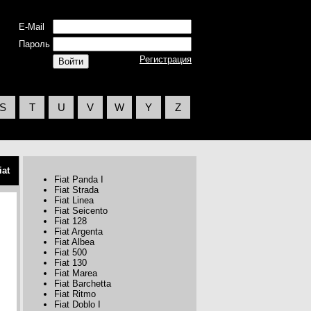
E-Mail
Пароль
Регистрация
S
T
U
V
W
Y
Z
iat
Fiat Panda I
Fiat Strada
Fiat Linea
Fiat Seicento
Fiat 128
Fiat Argenta
Fiat Albea
Fiat 500
Fiat 130
Fiat Marea
Fiat Barchetta
Fiat Ritmo
Fiat Doblo I