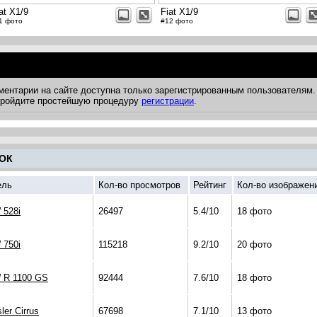
at X1/9
Fiat X1/9
1 фото
#12 фото
ментарии на сайте доступна только зарегистрированным пользователям.
 пройдите простейшую процедуру
регистрации
.
ОК
ель
Кол-во просмотров
Рейтинг
Кол-во изображен
528i
26497
5.4/10
18 фото
750i
115218
9.2/10
20 фото
R 1100 GS
92444
7.6/10
18 фото
ler Cirrus
67698
7.1/10
13 фото