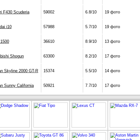
ri F430 Scuderia
59002
6.8/10
19 фото
ai i10
57988
5.7/10
19 фото
 1500
36610
8.9/10
13 фото
ubishi Shogun
63300
8.2/10
17 фото
an Skyline 2000 GT-R
15374
5.5/10
14 фото
n Sunny California
50921
7.7/10
17 фото