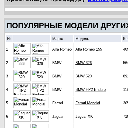
ПОПУЛЯРНЫЕ МОДЕЛИ ДРУГИ
№
Марка
Модель
Ко
1
Alfa Romeo
Alfa Romeo 155
40
2
BMW
BMW 326
56
3
BMW
BMW 520
89
4
BMW
BMW HP2 Enduro
11
5
Ferrari
Ferrari Mondial
30
6
Jaguar
Jaguar XK
71