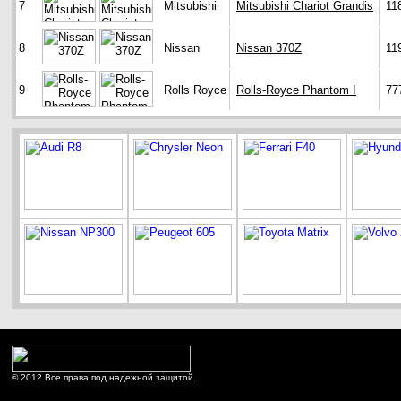
7
Mitsubishi
Mitsubishi Chariot Grandis
11
8
Nissan
Nissan 370Z
11
9
Rolls Royce
Rolls-Royce Phantom I
77
© 2012 Все права под надежной защитой.