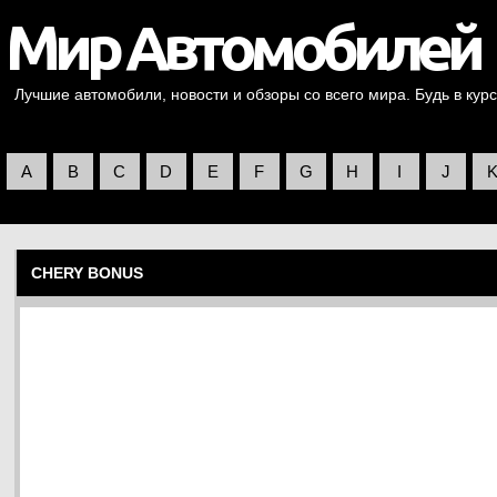
Лучшие автомобили, новости и обзоры со всего мира. Будь в курс
A
B
C
D
E
F
G
H
I
J
CHERY BONUS