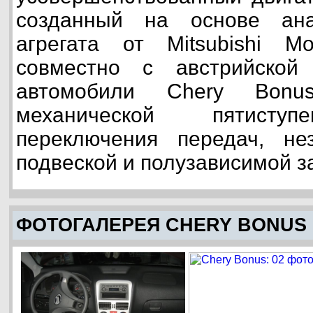
созданный на основе ана
агрегата от Mitsubishi Mo
совместно с австрийско
автомобили Chery Bonu
механической пятиступ
переключения передач, не
подвеской и полузависимой з
ФОТОГАЛЕРЕЯ CHERY BONUS