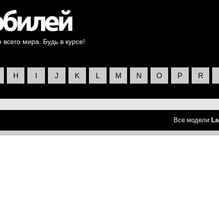
всего мира. Будь в курсе!
H
I
J
K
L
M
N
O
P
R
Все модели
La