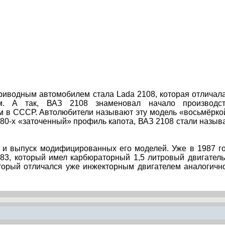
иводным автомобилем стала Lada 2108, которая отличал
ом. А так, ВАЗ 2108 знаменовал начало производс
м в СССР. Автолюбители называют эту модель «восьмёрко
80-х «заточенный» профиль капота, ВАЗ 2108 стали назыв
 и выпуск модифицированных его моделей. Уже в 1987 г
83, который имел карбюраторный 1,5 литровый двигатель
оторый отличался уже инжекторным двигателем аналогичн