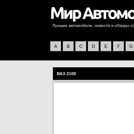
Лучшие автомобили, новости и обзоры со 
A
B
C
D
E
F
G
ВАЗ 2108