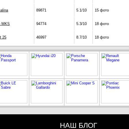
alina
89871
5.1/10
15 фото
ln MKS
94774
5.3/10
18 фото
t 25
46997
8.7/10
18 фото
НАШ БЛОГ