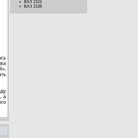
ВАЗ 2101
ВАЗ 2108
ась
тва
й»,
ать
оду
, а
ого