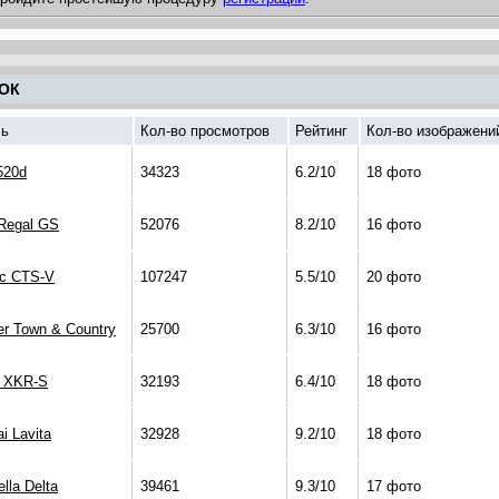
ОК
ь
Кол-во просмотров
Рейтинг
Кол-во изображени
20d
34323
6.2/10
18 фото
Regal GS
52076
8.2/10
16 фото
ac CTS-V
107247
5.5/10
20 фото
er Town & Country
25700
6.3/10
16 фото
r XKR-S
32193
6.4/10
18 фото
i Lavita
32928
9.2/10
18 фото
ella Delta
39461
9.3/10
17 фото