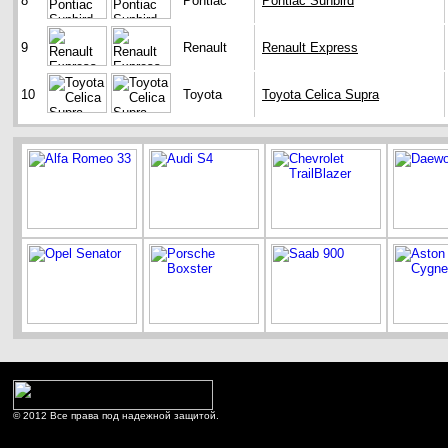
8
Pontiac
Pontiac Sunbird
9
Renault
Renault Express
10
Toyota
Toyota Celica Supra
© 2012 Все права под надежной защитой.