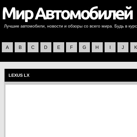
Лучшие автомобили, новости и обзоры со всего мира. Будь в курс
A
B
C
D
E
F
G
H
I
J
LEXUS LX