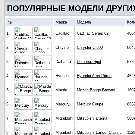
ПОПУЛЯРНЫЕ МОДЕЛИ ДРУГИ
№
Марка
Модель
Кол
1
Cadillac
Cadillac Series 62
406
2
Chrysler
Chrysler C-300
804
3
Daihatsu
Daihatsu Hijet
573
4
Hyundai
Hyundai Atos Prime
452
5
Mazda
Mazda Bongo Brawny
160
6
Mercury
Mercury Coupe
865
7
Mitsubishi
Mitsubishi Eterna
560
8
Mitsubishi
Mitsubishi Lancer Classic
112