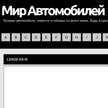
Лучшие автомобили, новости и обзоры со всего мира. Будь в курс
A
B
C
D
E
F
G
H
I
J
LEXUS GS III