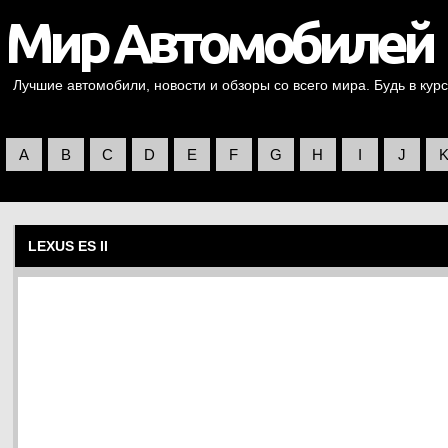
Лучшие автомобили, новости и обзоры со всего мира. Будь в курс
A
B
C
D
E
F
G
H
I
J
LEXUS ES II