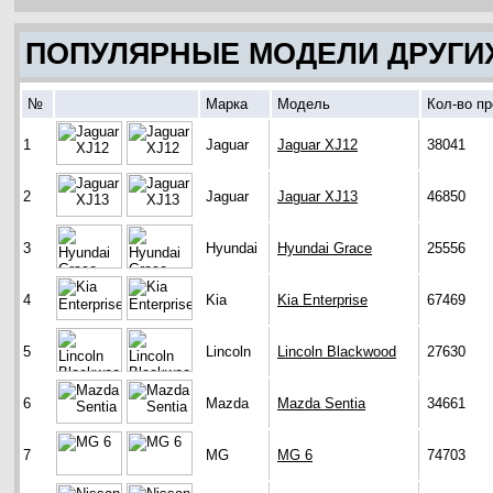
ПОПУЛЯРНЫЕ МОДЕЛИ ДРУГИ
№
Марка
Модель
Кол-во п
1
Jaguar
Jaguar XJ12
38041
2
Jaguar
Jaguar XJ13
46850
3
Hyundai
Hyundai Grace
25556
4
Kia
Kia Enterprise
67469
5
Lincoln
Lincoln Blackwood
27630
6
Mazda
Mazda Sentia
34661
7
MG
MG 6
74703