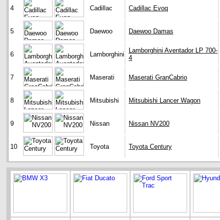
4
Cadillac
Cadillac Evoq
5
Daewoo
Daewoo Damas
Lamborghini Aventador LP 700-
6
Lamborghini
4
7
Maserati
Maserati GranCabrio
8
Mitsubishi
Mitsubishi Lancer Wagon
9
Nissan
Nissan NV200
10
Toyota
Toyota Century