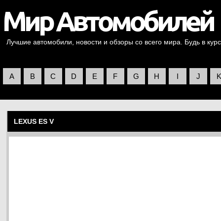
Лучшие автомобили, новости и обзоры со всего мира. Будь в курс
A
B
C
D
E
F
G
H
I
J
LEXUS ES V