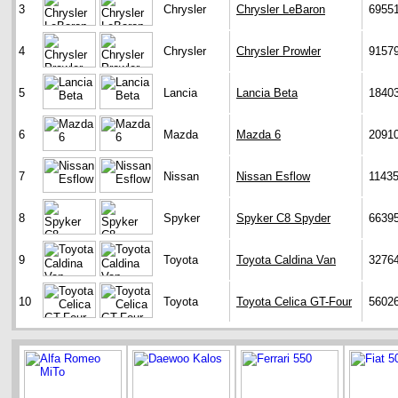
3
Chrysler
Chrysler LeBaron
6955
4
Chrysler
Chrysler Prowler
9157
5
Lancia
Lancia Beta
1840
6
Mazda
Mazda 6
2091
7
Nissan
Nissan Esflow
1143
8
Spyker
Spyker C8 Spyder
6639
9
Toyota
Toyota Caldina Van
3276
10
Toyota
Toyota Celica GT-Four
5602