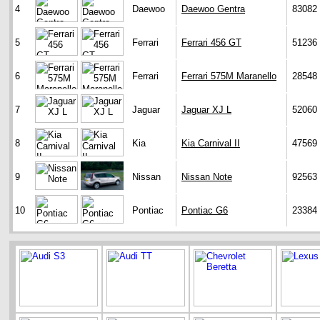
4
Daewoo
Daewoo Gentra
83082
5
Ferrari
Ferrari 456 GT
51236
6
Ferrari
Ferrari 575M Maranello
28548
7
Jaguar
Jaguar XJ L
52060
8
Kia
Kia Carnival II
47569
9
Nissan
Nissan Note
92563
10
Pontiac
Pontiac G6
23384