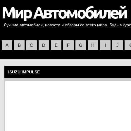
Лучшие автомобили, новости и обзоры со всего мира. Будь в курс
A
B
C
D
E
F
G
H
I
J
ISUZU IMPULSE