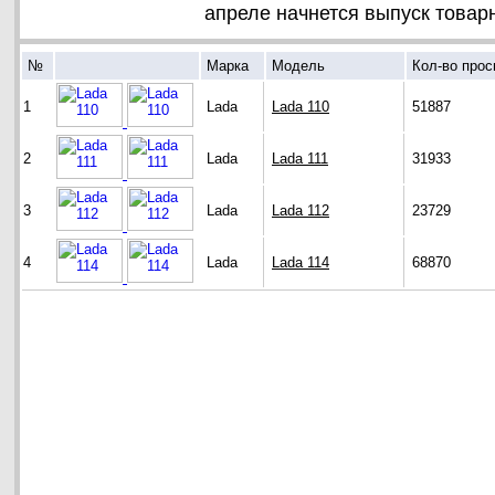
апреле начнется выпуск товар
№
Марка
Модель
Кол-во про
1
Lada
Lada 110
51887
2
Lada
Lada 111
31933
3
Lada
Lada 112
23729
4
Lada
Lada 114
68870