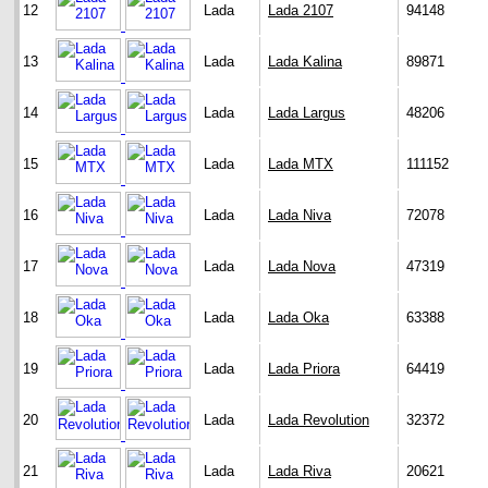
12
Lada
Lada 2107
94148
13
Lada
Lada Kalina
89871
14
Lada
Lada Largus
48206
15
Lada
Lada MTX
111152
16
Lada
Lada Niva
72078
17
Lada
Lada Nova
47319
18
Lada
Lada Oka
63388
19
Lada
Lada Priora
64419
20
Lada
Lada Revolution
32372
21
Lada
Lada Riva
20621