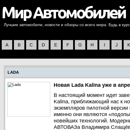
Лучшие автомобили, новости и обзоры со всего мира. Будь в курс
A
B
C
D
E
F
G
H
I
J
LADA
Новая Lada Kalina уже в апр
В настоящий момент идет зав
Kalina, приближающий нас к н
экземпляров пилотной версии 
именно они являются «подопы
новейших технологий. Модерни
АВТОВАЗа Владимира Слащёва