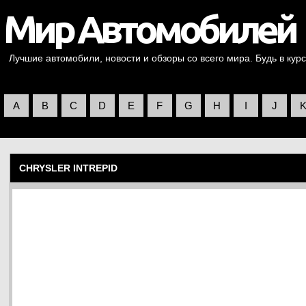
Лучшие автомобили, новости и обзоры со всего мира. Будь в курс
A
B
C
D
E
F
G
H
I
J
CHRYSLER INTREPID