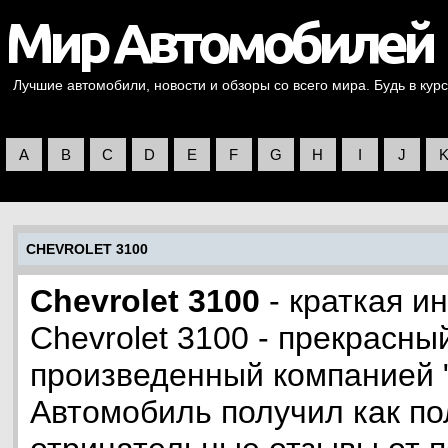
Лучшие автомобили, новости и обзоры со всего мира. Будь в курс
A
B
C
D
E
F
G
H
I
J
CHEVROLET 3100
Chevrolet 3100
- краткая и
Chevrolet 3100 - прекрасны
произведенный компанией "
Автомобиль получил как по