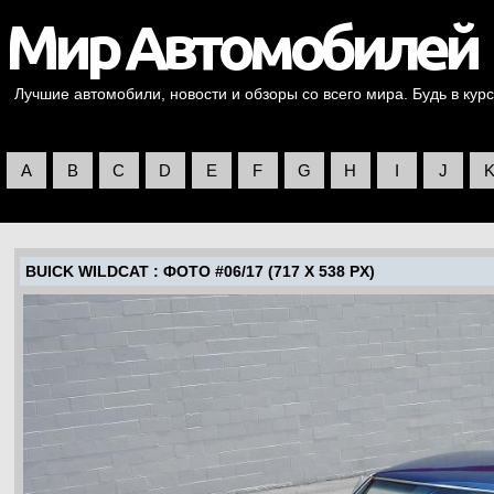
Лучшие автомобили, новости и обзоры со всего мира. Будь в курс
A
B
C
D
E
F
G
H
I
J
BUICK WILDCAT
: ФОТО #06/17 (717 X 538 PX)