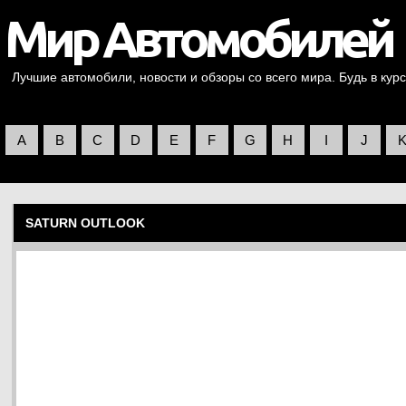
Лучшие автомобили, новости и обзоры со всего мира. Будь в курс
A
B
C
D
E
F
G
H
I
J
SATURN OUTLOOK