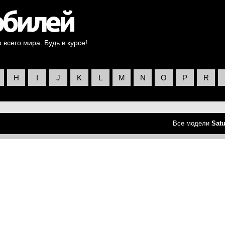
всего мира. Будь в курсе!
H
I
J
K
L
M
N
O
P
R
Все модели
Sat