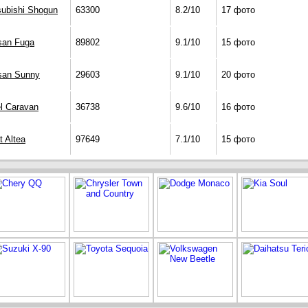
subishi Shogun
63300
8.2/10
17 фото
san Fuga
89802
9.1/10
15 фото
san Sunny
29603
9.1/10
20 фото
l Caravan
36738
9.6/10
16 фото
t Altea
97649
7.1/10
15 фото