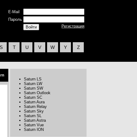
E-Mail
Пароль
Регистрация
S
T
U
V
W
Y
Z
urn
Saturn LS
Saturn LW
Saturn SW
Saturn Outlook
Saturn SC
Saturn Aura
Saturn Relay
Saturn Sky
Saturn SL
Saturn Astra
Saturn Vue
Saturn ION