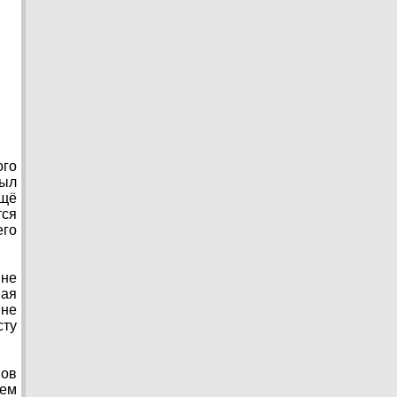
ого
был
ещё
тся
его
ине
ная
 не
сту
вов
тем