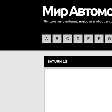
Лучшие автомобили, новости и обзоры со 
A
B
C
D
E
F
G
SATURN LS