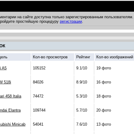
ментарии на сайте доступна только зарегистрированным пользователям.
 пройдите простейшую процедуру
регистрации
.
ОК
дель
Кол-во просмотров
Рейтинг
Кол-во изображений
i A5
105152
9.1/10
19 фото
 518i
84026
8.9/10
16 фото
ari 458 Italia
74472
5.3/10
18 фото
ndai Elantra
109744
5.7/10
20 фото
subishi Minicab
54041
7.6/10
13 фото