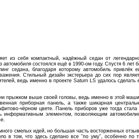
яет из себя компактный, надёжный седан от легендарн
з автомобиля состоялся ещё в 1990-ом году. Спустя 6 лет 
линг седана, благодаря которому автомобиль привлёк 
ажения. Стильный дизайн экстерьера до сих пор являе
елей, ведь именно в проекте Saturn LS удалось сделать 
нии прыжком выше своей головы, ведь именно в этой маш
твенная приборная панель, а также шикарная централь
афитово-чёрном цвете. Панель приборов уже тогда стала
ень информативным элементом, позволяющим автомобили
е.
 много смелых идей, но большая часть восторженных отзы
ло в том, что здесь сделано все "по уму", особенно по 