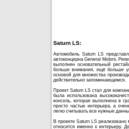
Saturn LS:
Автомобиль Saturn LS представл
автоконцерна General Motors. Рели
выполнен основательный рестай
больше внимания, ещё больше ув
основой для множества производит
действительно запоминающимся.
Проект Saturn LS стал для компа
была использована высококачес
консоль, которая выполнена в гр
просто частью интерьера, а оч
легко считывать все нужные данны
В проекте Saturn LS реализовано
относится именно к интерьеру. Де