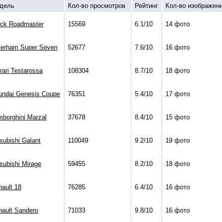
дель
Кол-во просмотров
Рейтинг
Кол-во изображен
ick Roadmaster
15569
6.1/10
14 фото
terham Super Seven
52677
7.6/10
16 фото
rari Testarossa
108304
8.7/10
18 фото
undai Genesis Coupe
76351
5.4/10
17 фото
borghini Marzal
37678
8.4/10
15 фото
subishi Galant
110049
9.2/10
19 фото
subishi Mirage
59455
8.2/10
18 фото
ault 18
76285
6.4/10
16 фото
nault Sandero
71033
9.8/10
16 фото