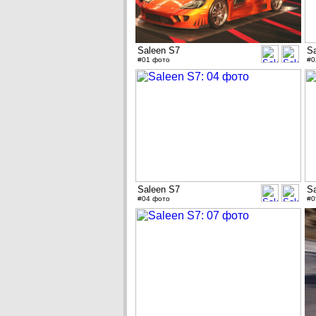
Saleen S7
S
#01 фото
#0
Saleen S7
S
#04 фото
#0