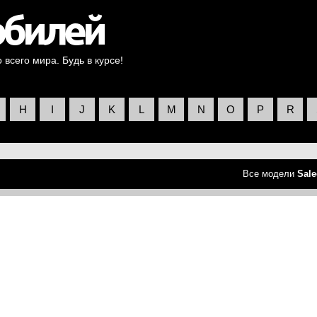
всего мира. Будь в курсе!
H
I
J
K
L
M
N
O
P
R
Все модели
Sale