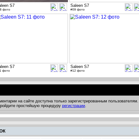
aleen S7
Saleen S7
8 фото
#09 фото
aleen S7
Saleen S7
1 фото
#12 фото
ментарии на сайте доступна только зарегистрированным пользователям.
 пройдите простейшую процедуру
регистрации
.
ОК