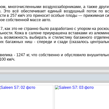
ром, многочисленными воздухозаборниками, а также друг
и. Это всё обеспечивает единый воздушный поток по в
ости в 257 км/ч это приносит особые плоды — прижимная с
ное собственной массе авто.
, как это не странно было разработано с упором на роско
ьности. Кожа в салоне приукрашена вставками из алюмин
ь возможность выбирать и стилистику багажного отделен
их багажных ниш - спереди и сзади (сказалось централь
елика - 1247 кг, что собственно и обусловило внушитель
100 км/ч.