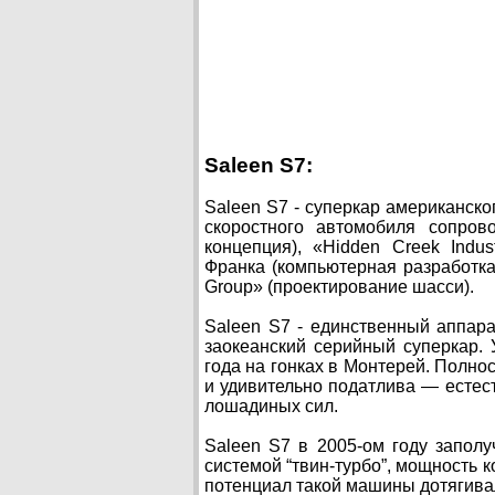
Saleen S7:
Saleen S7 - суперкар американск
скоростного автомобиля сопро
концепция), «Hidden Creek Indu
Франка (компьютерная разработка
Group» (проектирование шасси).
Saleen S7 - единственный аппара
заокеанский серийный суперкар. 
года на гонках в Монтерей. Полн
и удивительно податлива — естес
лошадиных сил.
Saleen S7 в 2005-ом году запол
системой “твин-турбо”, мощность 
потенциал такой машины дотягивал 