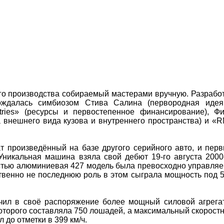
ого производства собираемый мастерами вручную. Разрабо
вождалась симбиозом Стива Салина (первородная иде
stries» (ресурсы и первостепенное финансирование), Ф
 внешнего вида кузова и внутреннего пространства) и «
т произведённый на базе другого серийного авто, и пер
Уникальная машина взяла свой дебют 19-го августа 2000
остью алюминиевая 427 модель была превосходно управля
твенно не последнюю роль в этом сыграла мощность под 
учил в своё распоряжение более мощный силовой агрега
которого составляла 750 лошадей, а максимальный скорост
до отметки в 399 км/ч.