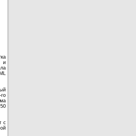
тка
я и
ила
RML
вый
-го
ема
550
т с
ной