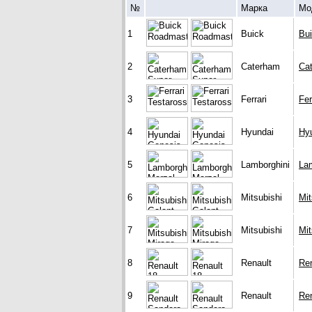
№
Марка
Мо
1
Buick
Bu
2
Caterham
Ca
3
Ferrari
Fer
4
Hyundai
Hy
5
Lamborghini
Lam
6
Mitsubishi
Mit
7
Mitsubishi
Mit
8
Renault
Ren
9
Renault
Re