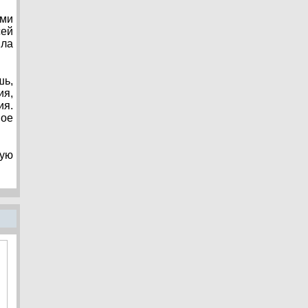
ими
сей
ила
шь,
ия,
ия.
ное
ную