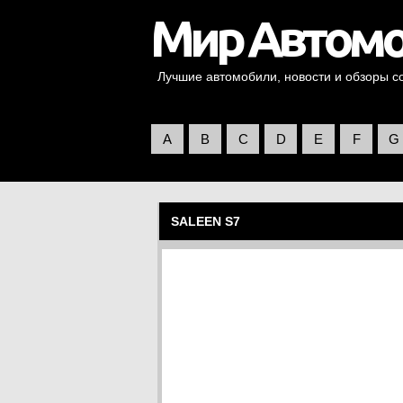
Лучшие автомобили, новости и обзоры со 
A
B
C
D
E
F
G
SALEEN S7