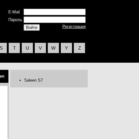
E-Mail
Пароль
Регистрация
S
T
U
V
W
Y
Z
en
Saleen S7