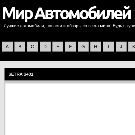
Лучшие автомобили, новости и обзоры со всего мира. Будь в курс
A
B
C
D
E
F
G
H
I
J
SETRA S431