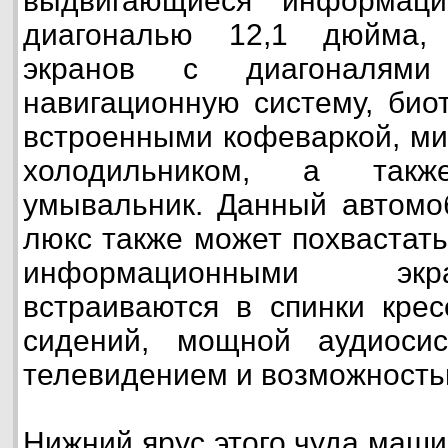
выдвигающиеся информац
диагональю 12,1 дюйма,
экранов с диагоналям
навигационную систему, био
встроенными кофеваркой, ми
холодильником, а так
умывальник. Данный автомо
люкс также может похвастат
информационными экр
встраиваются в спинки крес
сидений, мощной аудиосис
телевидением и возможностью
Нижний ярус этого чуда маш