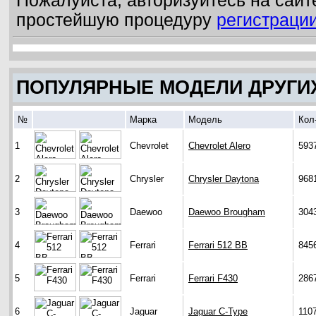
Пожалуйста, авторизуйтесь на сайт
простейшую процедуру
регистраци
ПОПУЛЯРНЫЕ МОДЕЛИ ДРУГИ
№
Марка
Модель
Кол
1
Chevrolet
Chevrolet Alero
593
2
Chrysler
Chrysler Daytona
968
3
Daewoo
Daewoo Brougham
304
4
Ferrari
Ferrari 512 BB
845
5
Ferrari
Ferrari F430
286
6
Jaguar
Jaguar C-Type
110