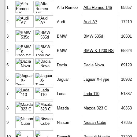
1
Alfa Romeo
Alfa Romeo 146
85857
2
Audi
Audi A7
17219
3
BMW
BMW 535d
16501
4
BMW
BMW K 1200 RS
65824
5
Dacia
Dacia Nova
69129
6
Jaguar
Jaguar X-Type
18982
7
Lada
Lada 110
51887
8
Mazda
Mazda 323 C
46353
9
Nissan
Nissan Cube
47885
10
Renault
Renault Maxity
27200