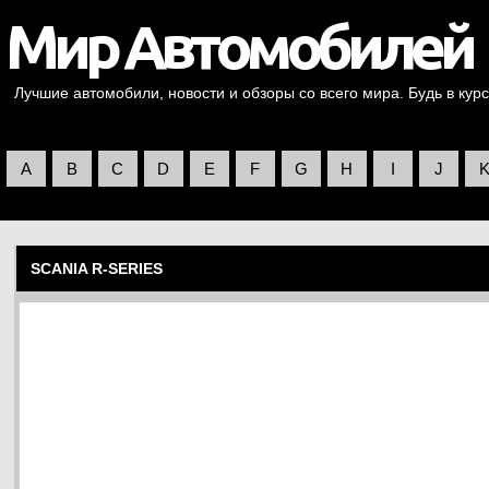
Лучшие автомобили, новости и обзоры со всего мира. Будь в курс
A
B
C
D
E
F
G
H
I
J
SCANIA R-SERIES