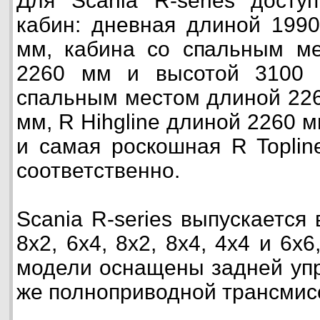
Для Scania R-series досту
кабин: дневная длиной 199
мм, кабина со спальным ме
2260 мм и высотой 3100 
спальным местом длиной 226
мм, R Hihgline длиной 2260 
и самая роскошная R Topli
соответственно.
Scania R-series выпускается 
8х2, 6х4, 8х2, 8х4, 4х4 и 6х
модели оснащены задней уп
же полноприводной трансмис