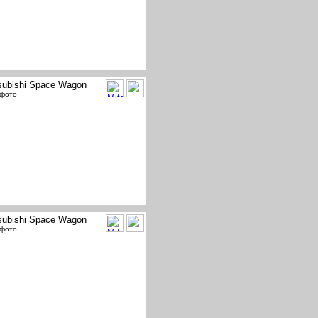
subishi Space Wagon
 фото
subishi Space Wagon
 фото