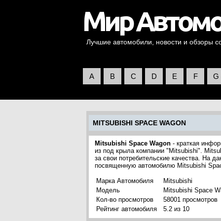
Лучшие автомобили, новости и обзоры со 
A
B
C
D
E
F
G
MITSUBISHI SPACE WAGON
Mitsubishi Space Wagon
- краткая инфор
из под крыла компании "Mitsubishi". Mit
за свои потребительские качества. На д
посвященную автомобилю Mitsubishi Spa
Марка Автомобиля
Mitsubishi
Модель
Mitsubishi Space 
Кол-во просмотров
58001 просмотров
Рейтинг автомобиля
5.2 из 10