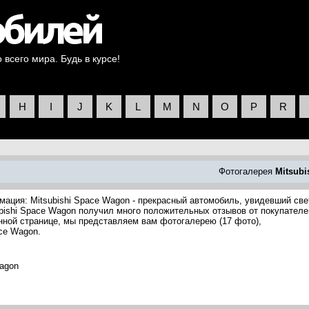
всего мира. Будь в курсе!
H
I
J
K
L
M
N
O
P
R
Фотогалерея
Mitsubi
мация: Mitsubishi Space Wagon - прекрасный автомобиль, увидевший све
subishi Space Wagon получил много положительных отзывов от покупателе
анной странице, мы представляем вам фотогалерею (17 фото),
ce Wagon.
Wagon