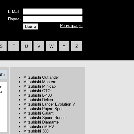
E-Mail
Пароль
Регистрация
S
T
U
V
W
Y
Z
shi
Mitsubishi Outlander
Mitsubishi Montero
Mitsubishi Minicab
т
Mitsubishi GTO
й
Mitsubishi L-400
Mitsubishi Delica
Mitsubishi Lancer Evolution V
Mitsubishi Pajero Sport
Mitsubishi Galant
Mitsubishi Space Runner
Mitsubishi Diamante
Mitsubishi i MIEV
Mitsubishi 380