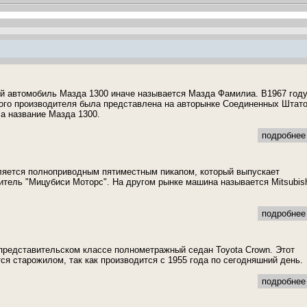
й автомобиль Мазда 1300 иначе называется Мазда Фамилиа. В1967 год
ого производителя была представлена на авторынке Соединенных Штат
а название Мазда 1300.
подробнее 
ляется полноприводным пятиместным пикапом, который выпускает
итель "Мицубиси Моторс". На другом рынке машина называется Mitsubis
подробнее 
представительском классе полнометражный седан Toyota Crown. Этот
ся старожилом, так как производится с 1955 года по сегодняшний день.
подробнее 