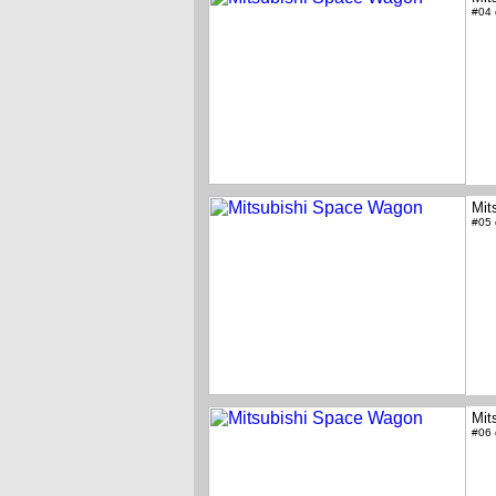
#04
Mit
#05
Mit
#06