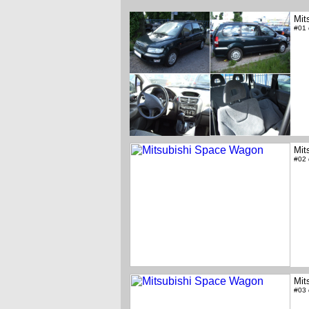
Mit
#01
Mit
#02
Mit
#03