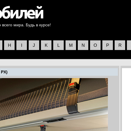
всего мира. Будь в курсе!
H
I
J
K
L
M
N
O
P
R
 PX)