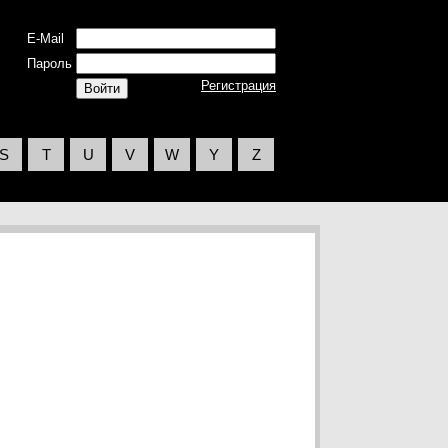
E-Mail
Пароль
Регистрация
S
T
U
V
W
Y
Z