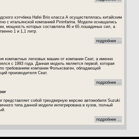
дского хэтчбека Hafei Brio класса А осуществлялась китайским
но с итальянской компанией Pininfarina. Модели оснащались
и, мощность которых составляла 46 и 65 лошадиных сил, а
венно 1 и 1,1 литр.
подробнее ...
ия компактных легковых машин от компании Сеат, а именно
лялся с 1993 года. Данная модель является первой, которая
 по требованиям компании Фольксваген, обладающей
ций производителя Сеат.
подробнее ...
oor
door представляет собой трехдверную версию автомобиля Suzuki
ничного типа данной модели интегрирована в кузов, полный
ый.
подробнее ...