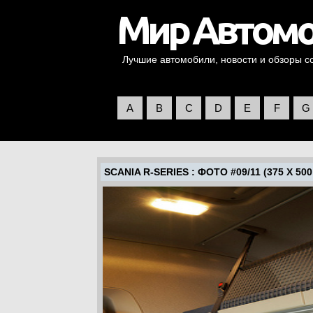
Лучшие автомобили, новости и обзоры со 
A
B
C
D
E
F
G
SCANIA R-SERIES
: ФОТО #09/11 (375 X 500