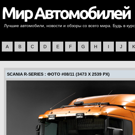
Лучшие автомобили, новости и обзоры со всего мира. Будь в курс
A
B
C
D
E
F
G
H
I
J
SCANIA R-SERIES
: ФОТО #08/11 (3473 X 2539 PX)