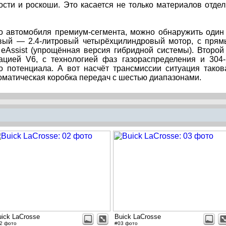
сти и роскоши. Это касается не только материалов отдел
го автомобиля премиум-сегмента, можно обнаружить один
рвый — 2.4-литровый четырёхцилиндровый мотор, с пря
 eAssist (упрощённая версия гибридной системы). Второ
ацией V6, с технологией фаз газораспределения и 304
потенциала. А вот насчёт трансмиссии ситуация таков
оматическая коробка передач с шестью диапазонами.
uick LaCrosse
Buick LaCrosse
2 фото
#03 фото