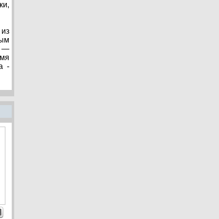
ки,
 из
мым
й —
-мя
а -