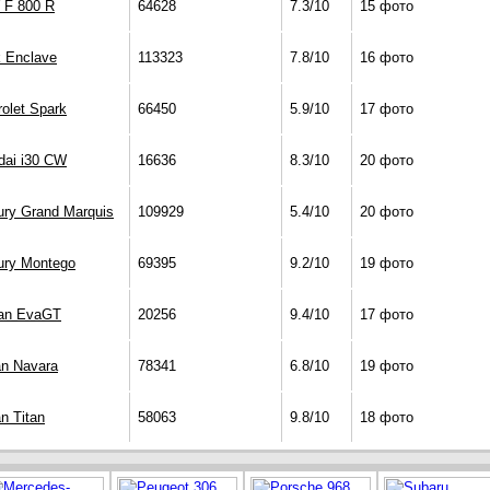
F 800 R
64628
7.3/10
15 фото
k Enclave
113323
7.8/10
16 фото
olet Spark
66450
5.9/10
17 фото
dai i30 CW
16636
8.3/10
20 фото
ury Grand Marquis
109929
5.4/10
20 фото
ury Montego
69395
9.2/10
19 фото
an EvaGT
20256
9.4/10
17 фото
an Navara
78341
6.8/10
19 фото
n Titan
58063
9.8/10
18 фото