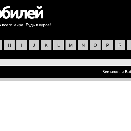
всего мира. Будь в курсе!
H
I
J
K
L
M
N
O
P
R
Все модели
Bui