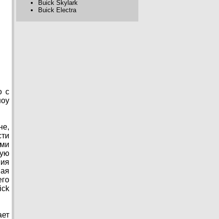
Buick Skylark
Buick Electra
о с
шоу
не,
сти
ими
рую
ния
ная
его
ick
ает