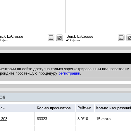
uick LaCrosse
Buick LaCrosse
1 фото
#12 фото
ментарии на сайте доступна только зарегистрированным пользователям.
 пройдите простейшую процедуру
регистрации
.
ОК
ль
Кол-во просмотров
Рейтинг
Кол-во изображени
 303
63323
8.9/10
15 фото