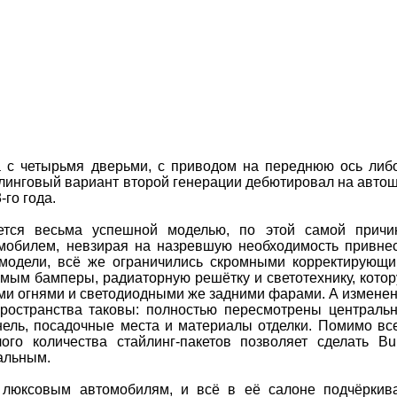
а с четырьмя дверьми, с приводом на переднюю ось либ
линговый вариант второй генерации дебютировал на авто
го года.
ется весьма успешной моделью, по этой самой причи
мобилем, невзирая на назревшую необходимость привне
 модели, всё же ограничились скромными корректирующ
мым бамперы, радиаторную решётку и светотехнику, кото
ми огнями и светодиодными же задними фарами. А измене
пространства таковы: полностью пересмотрены централь
нель, посадочные места и материалы отделки. Помимо вс
ого количества стайлинг-пакетов позволяет сделать Bu
альным.
 люксовым автомобилям, и всё в её салоне подчёркив