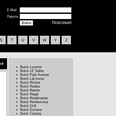
E-Mail
Пароль
Регистрация
S
T
U
V
W
Y
Z
ck
Buick Lucerne
Buick LE Sabre
Buick Park Avenue
Buick LaCrosse
Buick Riviera
Buick Reatta
Buick Rainier
Buick Regal
Buick Roadmaster
Buick Rendezvous
Buick GL8
Buick Enclave
Buick Century