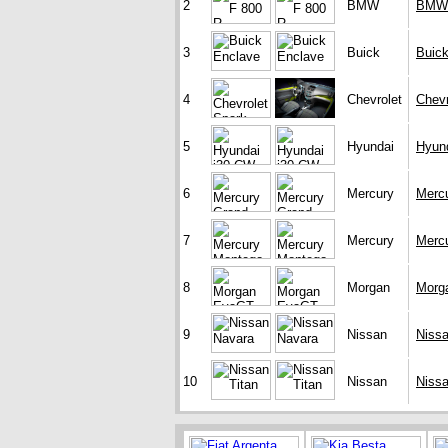
2
BMW
BMW 
3
Buick
Buic
4
Chevrolet
Chevr
5
Hyundai
Hyun
6
Mercury
Merc
7
Mercury
Merc
8
Morgan
Morg
9
Nissan
Niss
10
Nissan
Nissa