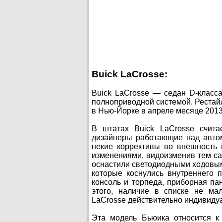
Buick LaCrosse:
Buick LaCrosse — седан D-класс
полноприводной системой. Рестай
в Нью-Йорке в апреле месяце 2013-
В штатах Buick LaCrosse счита
дизайнеры работающие над авто
некие коррективы во внешность
изменениями, видоизменив тем са
оснастили светодиодными ходовы
которые коснулись внутреннего 
консоль и торпеда, приборная па
этого, наличие в списке не мал
LaCrosse действительно индивиду
Эта модель Бьюика относится к