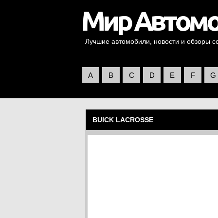
Лучшие автомобили, новости и обзоры со 
A
B
C
D
E
F
G
BUICK LACROSSE