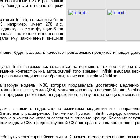
ебя спортивный G37 и роскошный
тку бренда стать по-настоящему
атегия Infiniti, ее машины были
5, например, имеет 278 л.с.
подвеску - все эти функции были
ласса. Тщательно выполненная
дала ему законченный внешний
 компания будет развивать качество продаваемых продуктов и пойдет дале
кта, Infiniti стремилась оставаться на вершине с тех пор, как она ст
мание контекст рынка автомобилей того времени, Infiniti выбрала вер
превзошли традиционные бренды, такие как Lincoln и Cadillac.
ила вторую модель, M30, которая продавалась достаточно медленно
годов Infiniti выпустила QX4, модифицированную версию Nissan Pathfind
ой в продаже роскошных внедорожников, сразу после специализирован
даж, в связи с недостаточно развитыми моделями и с неправиль
 близилась к расширению. Так же как Hyundai, Infiniti сосредоточилась
оторые в конечном итоге обеспечили выживание бренда. Компания вступ
уском модели G35, предшествующей G37, которая отличалась от всех, ра
ебе путь через европейские рынки. С момента своего основания, компа