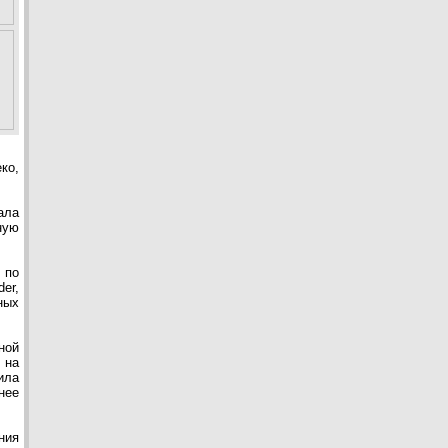
ко,
ала
ную
 по
er,
ных
ной
 на
ила
нее
ния