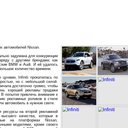
ых автомобилей Nissan.
ачально задумана для конкуренции
ряду с другими брендами, как
йские BMW и Audi. И ей удалось
большое количество времени.
цунами, Infiniti прокатилась по
оростью, но с небольшой силой.
кричала достаточно громко, чтобы
ень хорошей рекламы продажи
 В попытке привлечь внимание к
ерию рекламных роликов в стиле
или автомобиль в нужном свете.
ои ресурсы на второй рекламной
 высшего качества, которые в
нные на платформах Nissan,
танными моделями, кроме своего