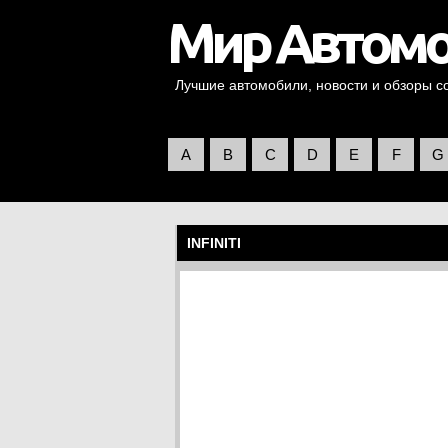
Лучшие автомобили, новости и обзоры со 
A
B
C
D
E
F
G
INFINITI