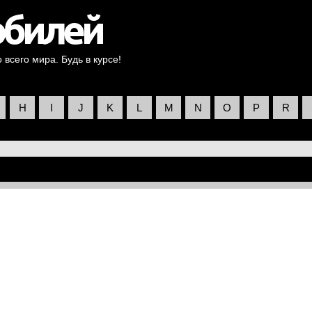
всего мира. Будь в курсе!
H
I
J
K
L
M
N
O
P
R