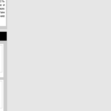
сть
к и
ких
пин
ние