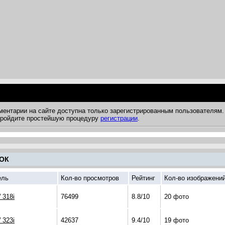
ментарии на сайте доступна только зарегистрированным пользователям.
 пройдите простейшую процедуру
регистрации
.
ОК
ель
Кол-во просмотров
Рейтинг
Кол-во изображени
318i
76499
8.8/10
20 фото
323i
42637
9.4/10
19 фото