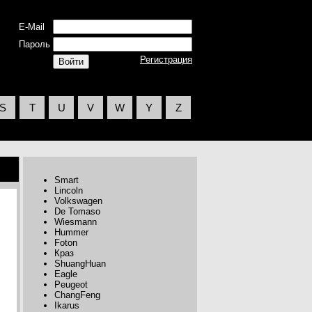
E-Mail
Пароль
Регистрация
S
T
U
V
W
Y
Z
Smart
Lincoln
Volkswagen
De Tomaso
Wiesmann
Hummer
Foton
Краз
ShuangHuan
Eagle
Peugeot
ChangFeng
Ikarus