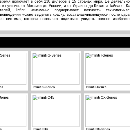
время включает в себя 230 дилеров в 15 странах мира. Ее деятельно
стянувшись от Мексики до России, и от Украины до Китая и Тайваня. Ка
телей, Infinti неизменно подчеркивает важность технологичес
ововведений можно выделить краску, восстанавливающуюся после цара
кая система, которая позволяет водителю увидеть полное изображе
ies
Infiniti G-Series
Infiniti I-Series
es
Infiniti Q45
Infiniti QX-Series