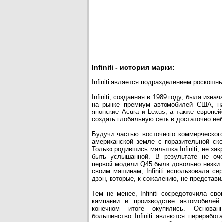
Infiniti - история марки:
Infiniti является подразделением роскошн
Infiniti, созданная в 1989 году, была изн
на рынке премиум автомобилей США, на
японские Acura и Lexus, а также европе
создать глобальную сеть в достаточно не
Будучи частью восточного коммерческого 
американской земле с поразительной ск
Только родившись малышка Infiniti, не за
быть услышанной. В результате не оч
первой модели Q45 были довольно низки.
своим машинам, Infiniti использовала с
дзэн, которые, к сожалению, не представ
Тем не менее, Infiniti сосредоточила св
кампании и производстве автомобилей
конечном итоге окупились. Основа
большинство Infiniti являются перерабо