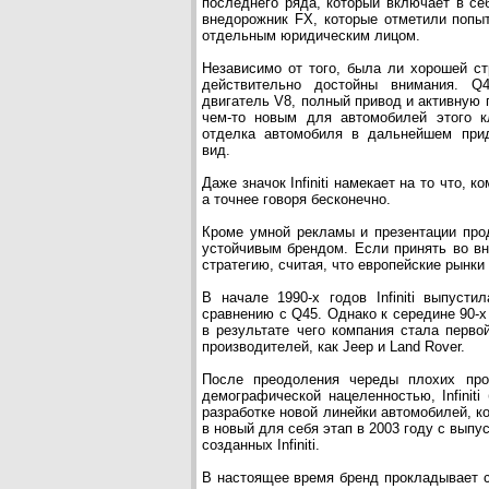
последнего ряда, который включает в с
внедорожник FX, которые отметили попы
отдельным юридическим лицом.
Независимо от того, была ли хорошей стр
действительно достойны внимания. Q4
двигатель V8, полный привод и активную 
чем-то новым для автомобилей этого к
отделка автомобиля в дальнейшем при
вид.
Даже значок Infiniti намекает на то что,
а точнее говоря бесконечно.
Кроме умной рекламы и презентации проду
устойчивым брендом. Если принять во вни
стратегию, считая, что европейские рынки 
В начале 1990-х годов Infiniti выпуст
сравнению с Q45. Однако к середине 90-х 
в результате чего компания стала перв
производителей, как Jeep и Land Rover.
После преодоления череды плохих про
демографической нацеленностью, Infiniti
разработке новой линейки автомобилей, к
в новый для себя этап в 2003 году с вып
созданных Infiniti.
В настоящее время бренд прокладывает с