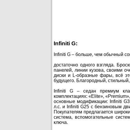
Infiniti G:
Infiniti G – больше, чем обычный 
достаточно одного взгляда. Бро
панелей, линии кузова, своими 
диски и L-образные фары, всё это
будущего. Благородный, стильный
Infiniti G – седан премиум кл
комплектациях: «Elite», «Premium»
основные модификации: Infiniti 
л.с. и Infiniti G25 с бензиновым 
Покупателям предлагается широки
система, вспомогательные систе
ключа.