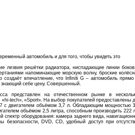
современный автомобиль и для того, чтобы увидеть это
ские лезвия решётки радиатора, ниспадающие линии боко
очертаниями напоминающие морскую волну, броские колёс
 создаёт впечатление, что Infiniti G – автомобиль прямо
, знающий себе цену. Совершенный.
асса представлен на отечественном рынке в несколь
, «hi-tech», «Sport». На выбор покупателей предоставлены 
G37 с двигателем объёмом 3,7 л. Обладающим мощностью 
двигателем объёмом 2,5 литра, способным производить 222 л
й спектр оборудования: камера заднего вида, навигацион
мы безопасности, DVD, CD, удобный доступ при отсутст