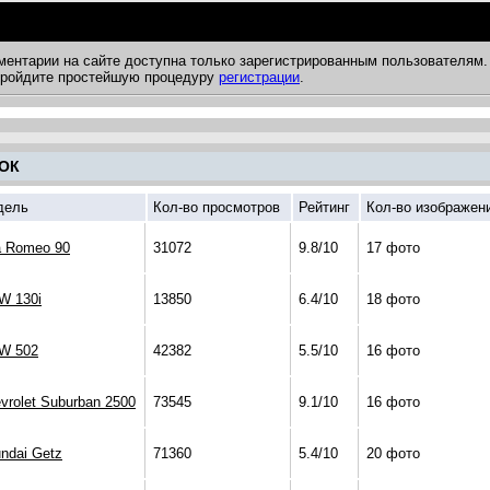
ментарии на сайте доступна только зарегистрированным пользователям.
 пройдите простейшую процедуру
регистрации
.
ОК
дель
Кол-во просмотров
Рейтинг
Кол-во изображен
a Romeo 90
31072
9.8/10
17 фото
W 130i
13850
6.4/10
18 фото
W 502
42382
5.5/10
16 фото
vrolet Suburban 2500
73545
9.1/10
16 фото
ndai Getz
71360
5.4/10
20 фото