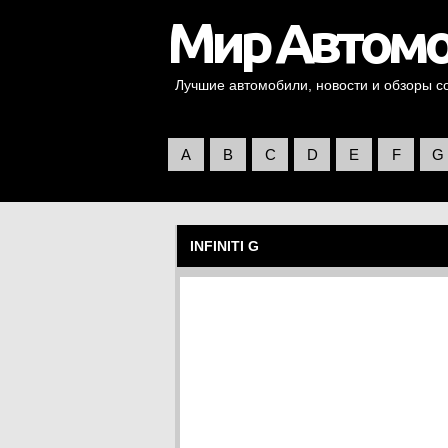
Лучшие автомобили, новости и обзоры со 
A
B
C
D
E
F
G
INFINITI G