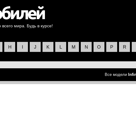
всего мира. Будь в курсе!
H
I
J
K
L
M
N
O
P
R
Все модели
Infin