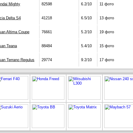
ndai Mighty
82598
6.2/10
11 фото
cia Delta S4
41218
6.5/10
13 фото
san Altima Coupe
76661
5.2/10
19 фото
san Teana
88484
5.4/10
15 фото
san Terrano Regulus
29774
9.2/10
17 фото