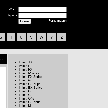
E-Mail
Пароль
Регистрация
S
T
U
V
W
Y
Z
iti
Infiniti J30
Infiniti I
Infiniti FX I
Infiniti I-Series
Infiniti FX-Series
Infiniti G II
Infiniti G Coupe
Infiniti EX-Series
Infiniti G III
Infiniti G
Infiniti Q45
Infiniti G Cabrio
Infiniti M