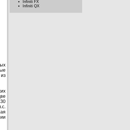
Infiniti FX
Infiniti QX
вых
ные
 из
ких
две
330
.с.
ная
вии