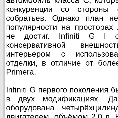
автомобиль класса С, котор
конкуренции со стороны 
собратьев. Однако план н
популярности на просторах
не достиг. Infiniti G I 
консервативной внешнос
интерьером с использова
отделки, в отличие от боле
Primera.
Infiniti G первого поколения 
в двух модификациях. Д
оборудована четырёхцили
двигателем, объёмом 2,0 л.