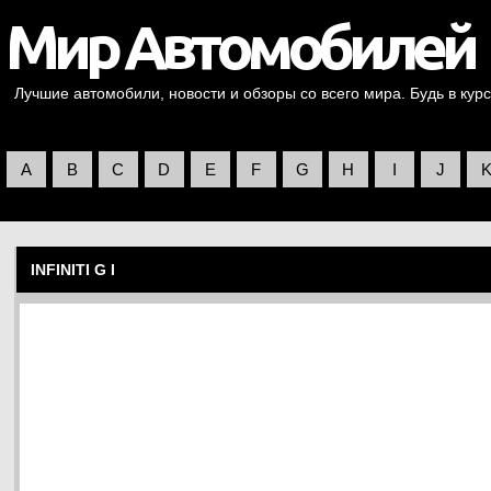
Лучшие автомобили, новости и обзоры со всего мира. Будь в курс
A
B
C
D
E
F
G
H
I
J
INFINITI G I