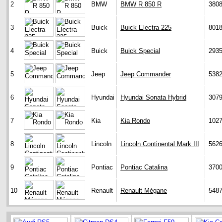
2
BMW
BMW R 850 R
380
3
Buick
Buick Electra 225
801
4
Buick
Buick Special
293
5
Jeep
Jeep Commander
538
6
Hyundai
Hyundai Sonata Hybrid
307
7
Kia
Kia Rondo
102
8
Lincoln
Lincoln Continental Mark III
562
9
Pontiac
Pontiac Catalina
370
10
Renault
Renault Mégane
548