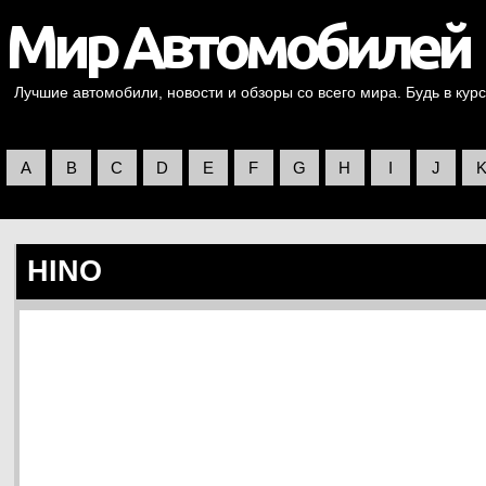
Лучшие автомобили, новости и обзоры со всего мира. Будь в курс
A
B
C
D
E
F
G
H
I
J
HINO