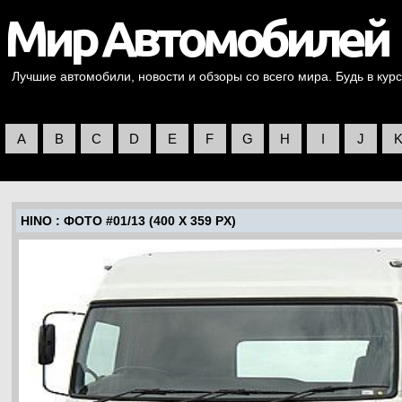
Лучшие автомобили, новости и обзоры со всего мира. Будь в курс
A
B
C
D
E
F
G
H
I
J
HINO
: ФОТО #01/13 (400 X 359 PX)