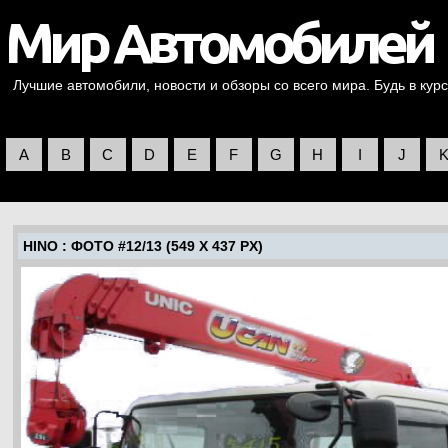
Лучшие автомобили, новости и обзоры со всего мира. Будь в курс
A
B
C
D
E
F
G
H
I
J
HINO
: ФОТО #12/13 (549 X 437 PX)