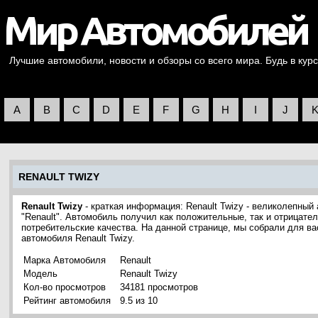
Лучшие автомобили, новости и обзоры со всего мира. Будь в курс
A
B
C
D
E
F
G
H
I
J
RENAULT TWIZY
Renault Twizy
- краткая информация: Renault Twizy - великолепны
"Renault". Автомобиль получил как положительные, так и отрицате
потребительские качества. На данной странице, мы собрали для в
автомобиля Renault Twizy.
Марка Автомобиля
Renault
Модель
Renault Twizy
Кол-во просмотров
34181 просмотров
Рейтинг автомобиля
9.5 из 10