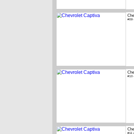
Che
#09
Che
#10
Che
#11