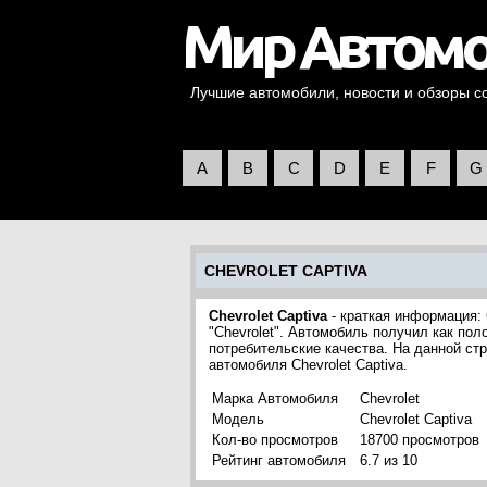
Лучшие автомобили, новости и обзоры со 
A
B
C
D
E
F
G
CHEVROLET CAPTIVA
Chevrolet Captiva
- краткая информация: 
"Chevrolet". Автомобиль получил как по
потребительские качества. На данной ст
автомобиля Chevrolet Captiva.
Марка Автомобиля
Chevrolet
Модель
Chevrolet Captiva
Кол-во просмотров
18700 просмотров
Рейтинг автомобиля
6.7 из 10