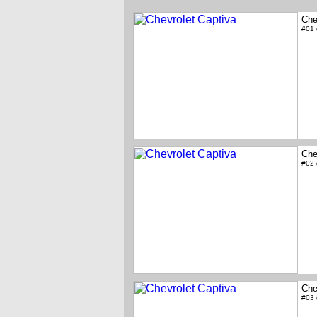
Che
#01
Che
#02
Che
#03