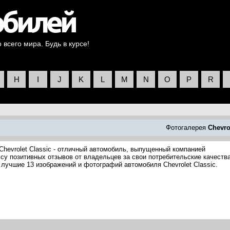
всего мира. Будь в курсе!
H
I
J
K
L
M
N
O
P
R
Фотогалерея
Chevro
Chevrolet Classic - отличный автомобиль, выпущенный компанией
ассу позитивных отзывов от владельцев за свои потребительские качества
 лучшие 13 изображений и фотографий автомобиля Chevrolet Classic.