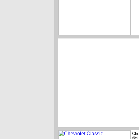
Che
#04