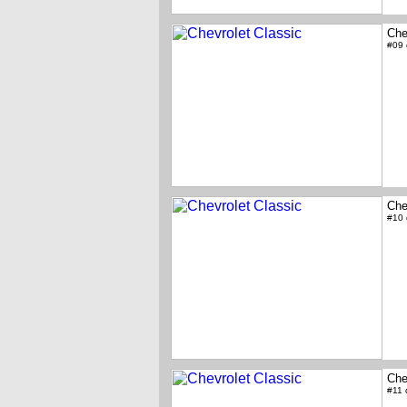
Che
#09
Che
#10
Che
#11