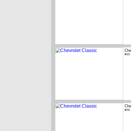
Che
#05
Che
#06