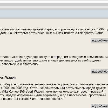
ось новым поколением данной марки, которое выпускалось еще с 1996 го
одель на некоторых автомобильных рынках известна как просто Clarus.
подробнее 
авляет из себя двухдверное купе с передним приводом и отличительны
м видом. Действительно, даже в наши дни внешность этой модели
, современно и спортивно.
подробнее 
port Wagon
ort Wagon – спортивная универсальная модель, выпускавшаяся компани
 – с 2000 по 2003 год. Стать исключительным автомобилем среди других
а Alfa Romeo 156 Sport Wagon помогло несколько факторов – высокий
сти, предусмотренный и для водителей, и для пассажиров, просторный
 в вариантах кожаной или тканевой обивки.
подробнее 