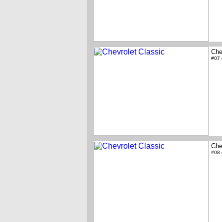
Che
#07
Che
#08