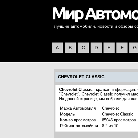
Лучшие автомобили, новости и обзоры со 
A
B
C
D
E
F
G
CHEVROLET CLASSIC
Chevrolet Classic
- краткая информация: 
"Chevrolet". Chevrolet Classic получил м
На данной странице, мы собрали для вас
Марка Автомобиля
Chevrolet
Модель
Chevrolet Classic
Кол-во просмотров
85046 просмотров
Рейтинг автомобиля
8.2 из 10