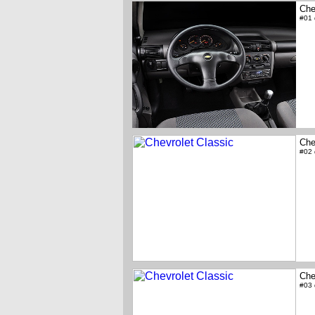
Che
#01
Che
#02
Che
#03