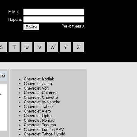
E-Mail
Пароль
Регистрация
S
T
U
V
W
Y
Z
let
Chevrolet Kodiak
Chevrolet Zafira
Chevrolet Volt
Chevrolet Colorado
.
Chevrolet Chevette
Chevrolet Avalanche
Chevrolet Tahoe
Chevrolet Alero
Chevrolet Optra
Chevrolet Nomad
Chevrolet Tacuma
Chevrolet Lumina APV
Chevrolet Tahoe Hybrid