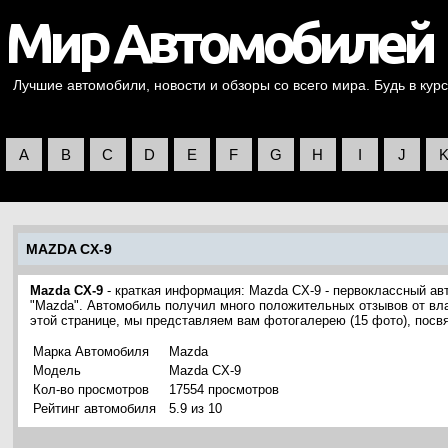
Лучшие автомобили, новости и обзоры со всего мира. Будь в курс
A
B
C
D
E
F
G
H
I
J
MAZDA CX-9
Mazda CX-9
- краткая информация: Mazda CX-9 - первоклассный ав
"Mazda". Автомобиль получил много положительных отзывов от вла
этой странице, мы представляем вам фотогалерею (15 фото), пос
Марка Автомобиля
Mazda
Модель
Mazda CX-9
Кол-во просмотров
17554 просмотров
Рейтинг автомобиля
5.9 из 10