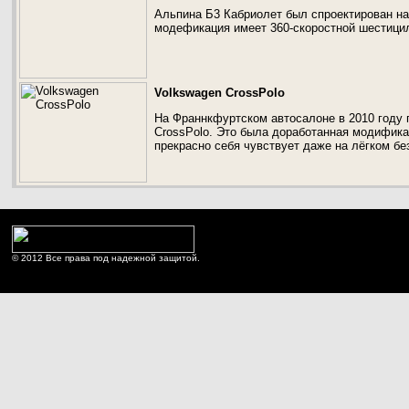
Альпина Б3 Кабриолет был спроектирован на 
модефикация имеет 360-скоростной шестици
Volkswagen CrossPolo
На Франнкфуртском автосалоне в 2010 году 
CrossPolo. Это была доработанная модификац
прекрасно себя чувствует даже на лёгком бе
© 2012 Все права под надежной защитой.