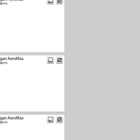
 фото
gan AeroMax
 фото
gan AeroMax
 фото