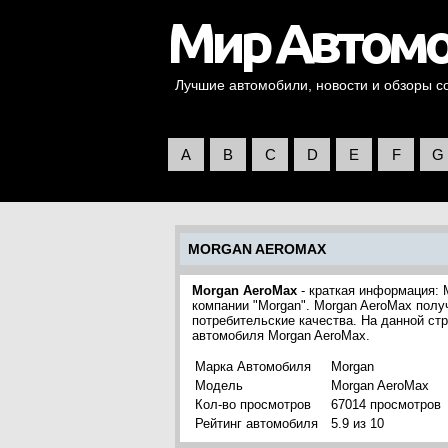
Лучшие автомобили, новости и обзоры со 
A
B
C
D
E
F
G
MORGAN AEROMAX
Morgan AeroMax
- краткая информация: 
компании "Morgan". Morgan AeroMax полу
потребительские качества. На данной ст
автомобиля Morgan AeroMax.
Марка Автомобиля
Morgan
Модель
Morgan AeroMax
Кол-во просмотров
67014 просмотров
Рейтинг автомобиля
5.9 из 10