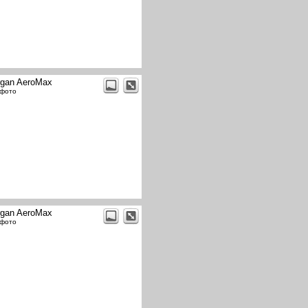
gan AeroMax
 фото
gan AeroMax
 фото