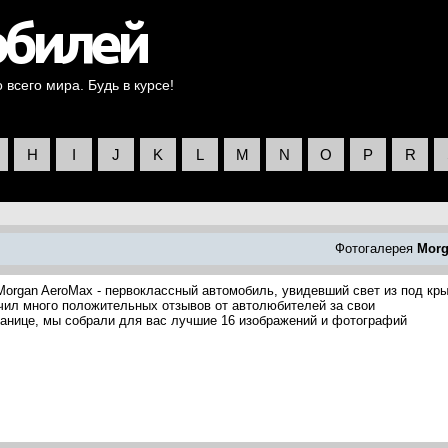
всего мира. Будь в курсе!
H
I
J
K
L
M
N
O
P
R
Фотогалерея
Mor
Morgan AeroMax - первоклассный автомобиль, увидевший свет из под кр
чил много положительных отзывов от автолюбителей за свои
ранице, мы собрали для вас лучшие 16 изображений и фотографий