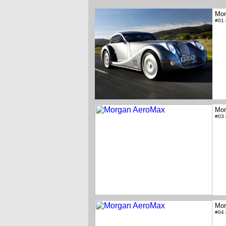
Mor
#01
Mor
#03
Mor
#04