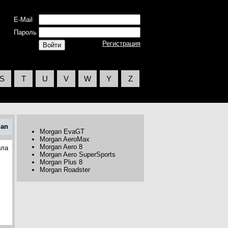
E-Mail
Пароль
Регистрация
S
T
U
V
W
Y
Z
gan
Morgan EvaGT
Morgan AeroMax
Morgan Aero 8
ыла
Morgan Aero SuperSports
Morgan Plus 8
Morgan Roadster