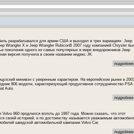
иль разрабатывался для армии США и выходил в трех вариациях: Jeep
eep Wrangler X и Jeep Wrangler RubiconВ 2007 году компанией Chrysler бы
ье поколение одного из самых популярных в мире внедорожников Jeep
нная версия получила в своем названии индекс JK.
подробнее 
нцузский минивэн с уверенным характером. На европейском рынке в 200
едник 806 модели, характеризующий продуктивное сотрудничество PSA
iat Auto.
подробнее 
 Volvo 960 продлился вплоть до 1997 года. Можно сказать, что этот
ся своей историей, и по достоинству называется уважаемым автомобил
мобилей шведской автомобильной кампании Volvo Car.
подробнее 