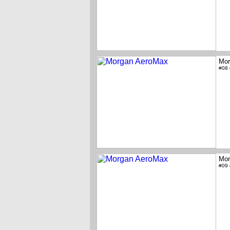
Mor
#08
Mor
#09