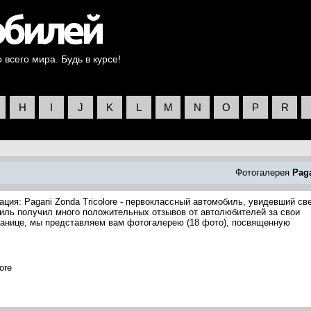
всего мира. Будь в курсе!
H
I
J
K
L
M
N
O
P
R
Фотогалерея
Pag
ция: Pagani Zonda Tricolore - первоклассный автомобиль, увидевший св
биль получил много положительных отзывов от автолюбителей за свои
транице, мы представляем вам фотогалерею (18 фото), посвященную
ore