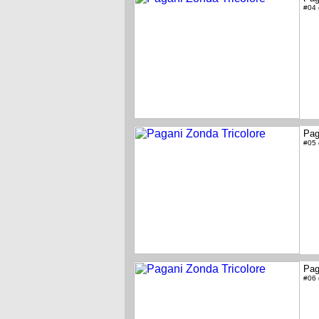
#04
Pag
#05
Pag
#06