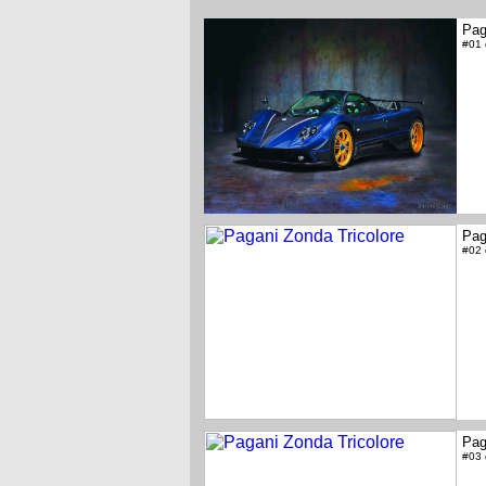
Pag
#01
Pag
#02
Pag
#03