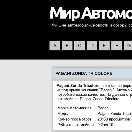
Лучшие автомобили, новости и обзоры со 
A
B
C
D
E
F
G
PAGANI ZONDA TRICOLORE
Pagani Zonda Tricolore
- краткая информа
из под крыла компании "Pagani". Автомо
потребительские качества. На данной с
автомобилю Pagani Zonda Tricolore.
Марка Автомобиля
Pagani
Модель
Pagani Zonda Tricol
Кол-во просмотров
20458 просмотров
Рейтинг автомобиля
9.2 из 10