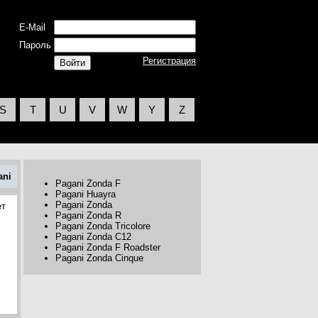
E-Mail
Пароль
Регистрация
S
T
U
V
W
Y
Z
ani
Pagani Zonda F
Pagani Huayra
Pagani Zonda
ет
Pagani Zonda R
Pagani Zonda Tricolore
Pagani Zonda C12
Pagani Zonda F Roadster
Pagani Zonda Cinque