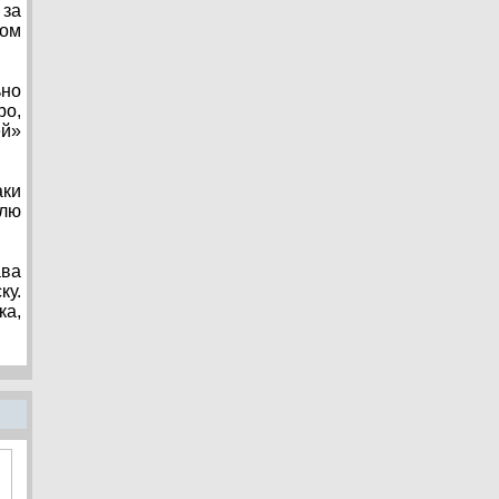
 за
том
ьно
bo,
й»
аки
елю
ава
ку.
ка,