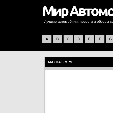
Лучшие автомобили, новости и обзоры со 
A
B
C
D
E
F
G
MAZDA 3 MPS