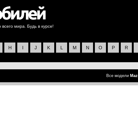
всего мира. Будь в курсе!
H
I
J
K
L
M
N
O
P
R
Все модели
Maz