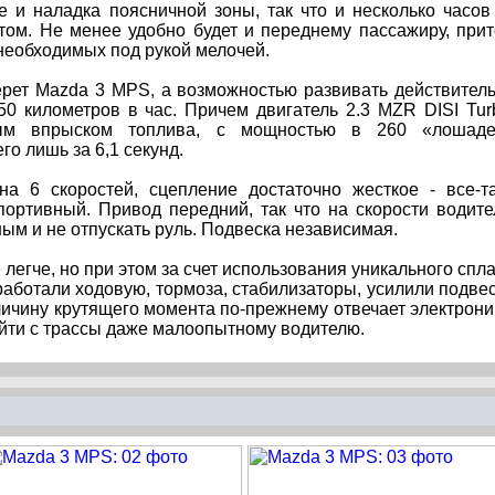
е и наладка поясничной зоны, так что и несколько часов
том. Не менее удобно будет и переднему пассажиру, при
 необходимых под рукой мелочей.
ерет Mazda 3 MPS, а возможностью развивать действител
50 километров в час. Причем двигатель 2.3 MZR DISI Tur
ным впрыском топлива, с мощностью в 260 «лошаде
го лишь за 6,1 секунд.
на 6 скоростей, сцепление достаточно жесткое - все-т
портивный. Привод передний, так что на скорости водит
ым и не отпускать руль. Подвеска независимая.
легче, но при этом за счет использования уникального спл
работали ходовую, тормоза, стабилизаторы, усилили подвес
личину крутящего момента по-прежнему отвечает электрони
ойти с трассы даже малоопытному водителю.