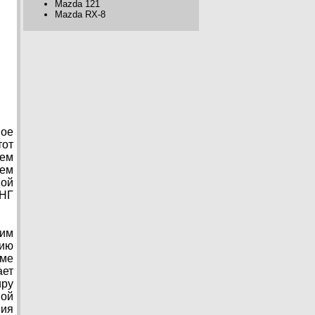
Mazda 121
Mazda RX-8
вое
тот
оем
ием
ной
СНГ
ким
сию
рме
ает
иру
ной
ния