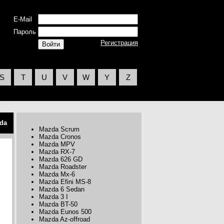
E-Mail
Пароль
Регистрация
S
T
U
V
W
Y
Z
da
Mazda Scrum
Mazda Cronos
Mazda MPV
Mazda RX-7
Mazda 626 GD
Mazda Roadster
Mazda Mx-6
Mazda Efini MS-8
Mazda 6 Sedan
Mazda 3 I
Mazda BT-50
Mazda Eunos 500
Mazda Az-offroad