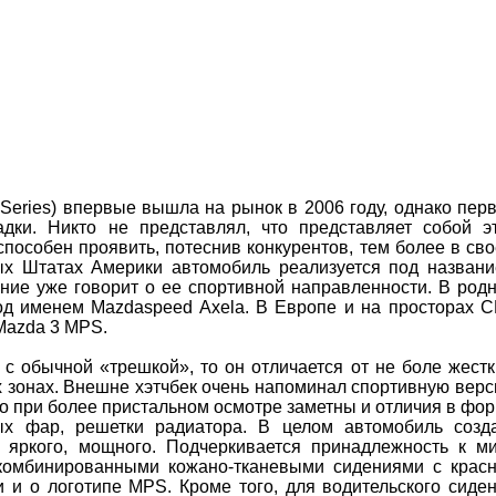
Series) впервые вышла на рынок в 2006 году, однако пер
дки. Никто не представлял, что представляет собой э
пособен проявить, потеснив конкурентов, тем более в св
ых Штатах Америки автомобиль реализуется под назван
ание уже говорит о ее спортивной направленности. В род
од именем Mazdaspeed Axela. В Европе и на просторах 
Mazda 3 MPS.
 с обычной «трешкой», то он отличается от не боле жест
х зонах. Внешне хэтчбек очень напоминал спортивную вер
ко при более пристальном осмотре заметны и отличия в фо
ных фар, решетки радиатора. В целом автомобиль созд
, яркого, мощного. Подчеркивается принадлежность к м
 комбинированными кожано-тканевыми сидениями с крас
и и о логотипе MPS. Кроме того, для водительского сиде