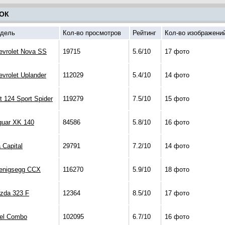
ОК
дель
Кол-во просмотров
Рейтинг
Кол-во изображени
evrolet Nova SS
19715
5.6/10
17 фото
evrolet Uplander
112029
5.4/10
14 фото
t 124 Sport Spider
119279
7.5/10
15 фото
guar XK 140
84586
5.8/10
16 фото
 Capital
29791
7.2/10
14 фото
enigsegg CCX
116270
5.9/10
18 фото
zda 323 F
12364
8.5/10
17 фото
el Combo
102095
6.7/10
16 фото