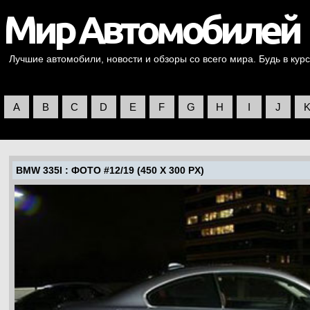
Лучшие автомобили, новости и обзоры со всего мира. Будь в курс
A
B
C
D
E
F
G
H
I
J
BMW 335I
: ФОТО #12/19 (450 X 300 PX)