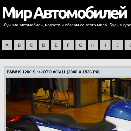
Лучшие автомобили, новости и обзоры со всего мира. Будь в курс
A
B
C
D
E
F
G
H
I
J
BMW K 1200 S
: ФОТО #06/11 (2048 X 1536 PX)